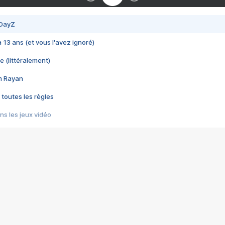
 DayZ
 a 13 ans (et vous l'avez ignoré)
e (littéralement)
im Rayan
 toutes les règles
s les jeux vidéo
us choquant de Rockstar ? - Le scandale BULLY
e plus moche de Steam
du RÊVE tourne au CAUCHEMAR
pendant 8 heures
it… à tort
umiliés par un jeu vidéo