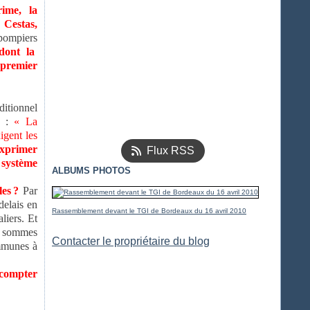
ime, la
 Cestas,
-pompiers
dont la
 premier
ditionnel
) :
« La
igent les
exprimer
Flux RSS
système
ALBUMS PHOTOS
es ?
Par
delais en
Rassemblement devant le TGI de Bordeaux du 16 avril 2010
liers. Et
us sommes
Contacter le propriétaire du blog
ommunes à
 compter