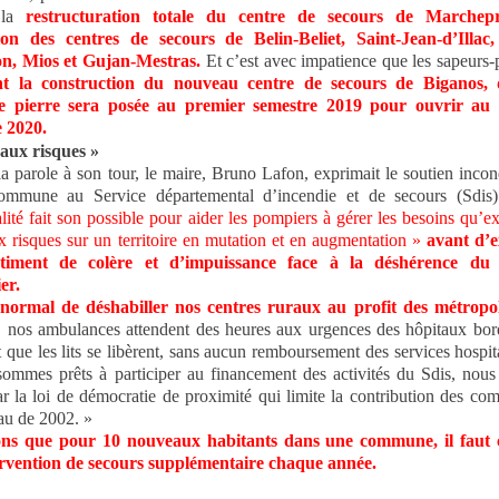
 la
restructuration totale du centre de secours de Marchepr
ion des centres de secours de Belin-Beliet, Saint-Jean-d’Illac,
n, Mios et Gujan-Mestras.
Et c’est avec impatience que les sapeurs
nt la construction du nouveau centre de secours de Biganos, 
e pierre sera posée au premier semestre 2019 pour ouvrir au
e 2020.
aux risques »
la parole à son tour, le maire, Bruno Lafon, exprimait le soutien incon
ommune au Service départemental d’incendie et de secours (Sdis
lité fait son possible pour aider les pompiers à gérer les besoins qu’ex
 risques sur un territoire en mutation et en augmentation »
avant d’
timent de colère et d’impuissance face à la déshérence du 
er.
l normal de déshabiller nos centres ruraux au profit des métropol
 nos ambulances attendent des heures aux urgences des hôpitaux bor
t que les lits se libèrent, sans aucun remboursement des services hospita
sommes prêts à participer au financement des activités du Sdis, no
ar la loi de démocratie de proximité qui limite la contribution des c
au de 2002. »
ns que pour 10 nouveaux habitants dans une commune, il faut
ervention de secours supplémentaire chaque année.