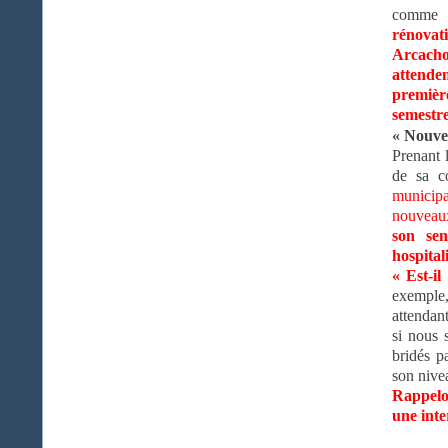
comme
rénovat
Arcacho
attende
premièr
semestr
« Nouve
Prenant 
de sa c
municipa
nouveaux
son sen
hospitali
« Est-i
exemple,
attendan
si nous 
bridés p
son nive
Rappelo
une int