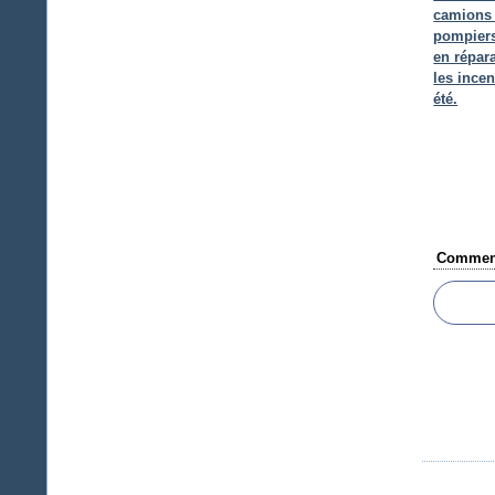
camions
pompiers
en répar
les incen
été.
Comment