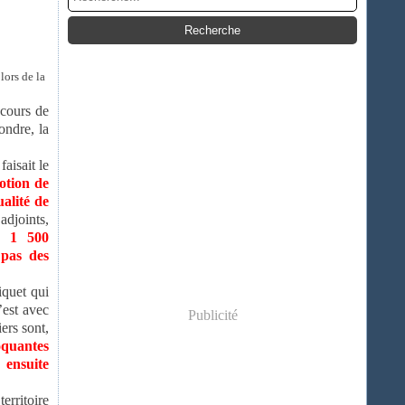
lors de la
ecours de
ondre, la
aisait le
otion de
ualité de
adjoints,
é
1 500
 pas des
iquet qui
’est avec
Publicité
ers sont,
oquantes
 ensuite
erritoire