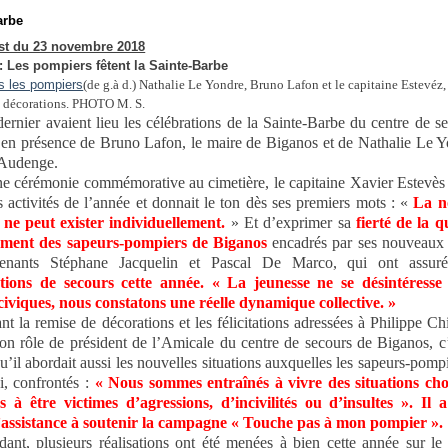
arbe
t du 23 novembre 2018
: Les pompiers fêtent la Sainte-Barbe
(de g.à d.) Nathalie Le Yondre, Bruno Lafon et le capitaine Estevéz, 
s décorations. PHOTO M. S.
ernier avaient lieu les célébrations de la Sainte-Barbe du centre de s
en présence de Bruno Lafon, le maire de Biganos et de Nathalie Le Y
’Audenge.
e cérémonie commémorative au cimetière, le capitaine Xavier Estevès f
s activités de l’année et donnait le ton dès ses premiers mots : «
La n
ne peut exister individuellement.
» Et d’exprimer sa
fierté de la q
ement des sapeurs-pompiers de Biganos
encadrés par ses nouveaux 
utenants Stéphane Jacquelin et Pascal De Marco, qui ont assur
ntions de secours cette année.
« La jeunesse ne se désintéresse
civiques, nous constatons une réelle dynamique collective. »
nt la remise de décorations et les félicitations adressées à Philippe Ch
 son rôle de président de l’Amicale du centre de secours de Biganos, c
u’il abordait aussi les nouvelles situations auxquelles les sapeurs-pompi
i, confrontés :
« Nous sommes entraînés à vivre des situations ch
 à être victimes d’agressions, d’incivilités ou d’insultes ». Il a
’assistance à soutenir la campagne « Touche pas à mon pompier ».
dant, plusieurs réalisations ont été menées à bien cette année sur le t