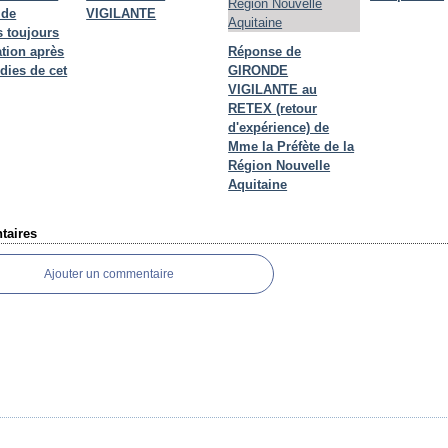
 de
VIGILANTE
 toujours
ation après
Réponse de
dies de cet
GIRONDE
VIGILANTE au
RETEX (retour
d'expérience) de
Mme la Préfète de la
Région Nouvelle
Aquitaine
aires
Ajouter un commentaire