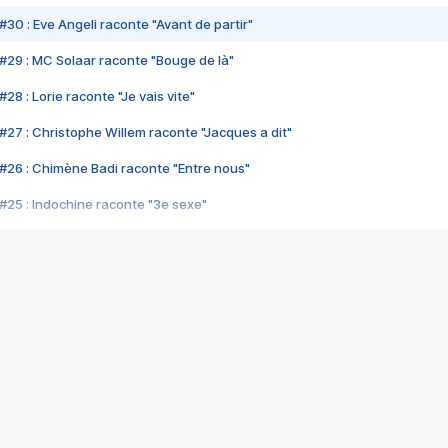
#30 : Eve Angeli raconte "Avant de partir"
#29 : MC Solaar raconte "Bouge de là"
28 : Lorie raconte "Je vais vite"
#27 : Christophe Willem raconte "Jacques a dit"
#26 : Chimène Badi raconte "Entre nous"
#25 : Indochine raconte "3e sexe"
#24 : Zaho raconte "C'est chelou"
#23 : Patrick Bruel raconte "Au café des délices"
#22 : Kyo raconte "Le chemin"
#21 : Nolwenn Leroy raconte "Cassé"
#20 : Patrick Hernandez raconte "Born to be alive"
#19 : Lorie raconte "Près de moi"