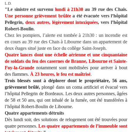
L.D.
"Le sinistre est survenu
lundi à 21h30
au 39 rue des Chais.
Une personne grièvement brûlée
a été évacuée vers l’hôpital
Pellegrin,
deux autres, légèrement intoxiquées
, vers l’hôpital
Robert-Boulin
.
Chez les pompiers, l’alerte est tombée à 21h30 : un incendie est
en cours au 39 rue des Chais à Libourne dans un appartement de
deux étages situé juste en face du collège Saint-Joseph.
Quatre lances dont une échelle aérienne et une cinquantaine
de soldats du feu des casernes
de Branne, Libourne et Sainte-
Foy-la-Grande
notamment sont mobilisées pour arriver à bout
des flammes.
À 23 heures, le feu est maîtrisé
.
Trois blessés sont à déplorer dont le propriétaire, 56 ans,
grièvement brûlé,
plongé dans un coma artificiel et évacué vers
l’hôpital Pellegrin de Bordeaux. Les deux autres personnes, âgées
de 58 et 50 ans, qui ont inhalé de la fumée, ont été transférées à
l’hôpital Robert-Boulin de Libourne.
Quatre appartements détruits
Dès lundi soir, des solutions de relogement ont été trouvées pour
quatre personnes.
Les quatre appartements de l’immeuble sont