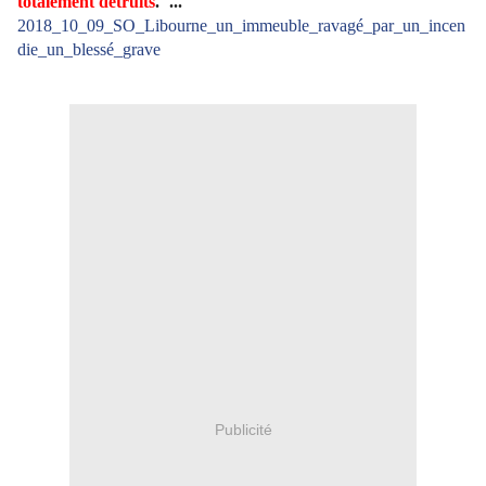
totalement détruits
."...
2018_10_09_SO_Libourne_un_immeuble_ravagé_par_un_incen
die_un_blessé_grave
Publicité