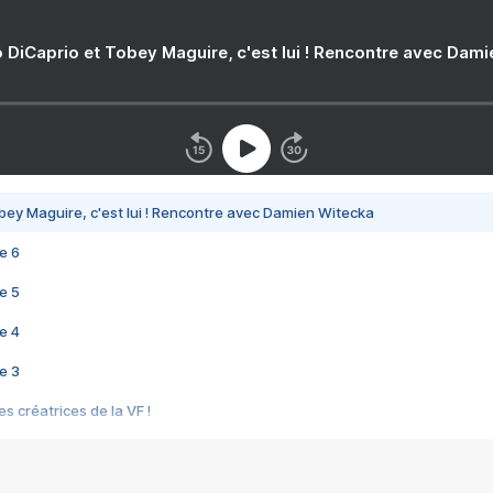
 DiCaprio et Tobey Maguire, c'est lui ! Rencontre avec Dam
bey Maguire, c'est lui ! Rencontre avec Damien Witecka
e 6
e 5
e 4
e 3
s créatrices de la VF !
e 2
e 1