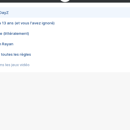
 DayZ
 a 13 ans (et vous l'avez ignoré)
e (littéralement)
im Rayan
 toutes les règles
s les jeux vidéo
us choquant de Rockstar ? - Le scandale BULLY
e plus moche de Steam
du RÊVE tourne au CAUCHEMAR
pendant 8 heures
it… à tort
umiliés par un jeu vidéo