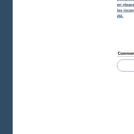
en répara
les incen
été.
Comment