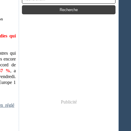
on
dies qui
tres qui
es encore
ecord de
 67 %
, a
endredi.
 Europe 1
Publicité
n_réglé