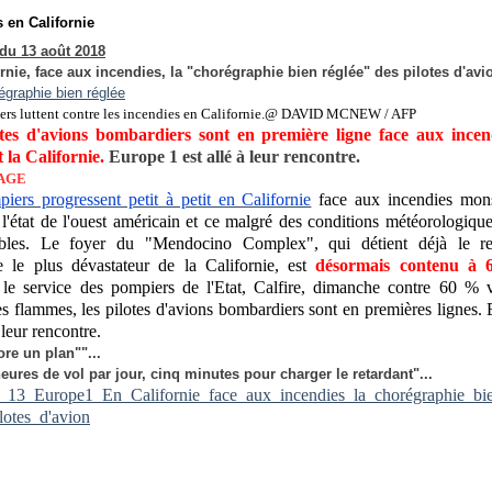
 en Californie
du 13 août 2018
rnie, face aux incendies, la "chorégraphie bien réglée" des pilotes d'avi
ers luttent contre les incendies en Californie.@ DAVID MCNEW / AFP
otes d'avions bombardiers sont en première ligne face aux incen
 la Californie.
Europe 1 est allé à leur rencontre.
AGE
iers progressent petit à petit en Californie
face aux incendies mons
 l'état de l'ouest américain et ce malgré des conditions météorologiqu
ables. Le foyer du "Mendocino Complex", qui détient déjà le r
ie le plus dévastateur de la Californie, est
désormais contenu à
le service des pompiers de l'Etat, Calfire, dimanche contre 60 % v
es flammes, les pilotes d'avions bombardiers sont en premières lignes.
à leur rencontre.
re un plan""...
heures de vol par jour, cinq minutes pour charger le retardant"...
13_Europe1_En_Californie_face_aux_incendies_la_chorégraphie_bie
lotes_d'avion