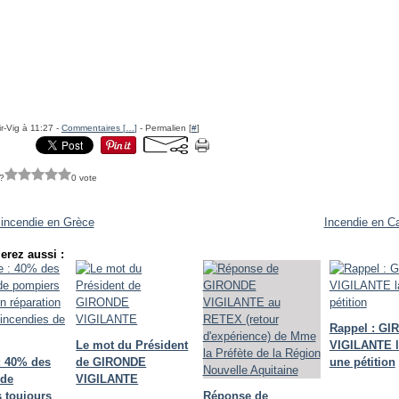
r-Vig à 11:27 -
Commentaires [
…
]
- Permalien [
#
]
?
0 vote
incendie en Grèce
Incendie en Ca
erez aussi :
Rappel : G
Le mot du Président
VIGILANTE 
: 40% des
de GIRONDE
une pétition
 de
VIGILANTE
 toujours
Réponse de