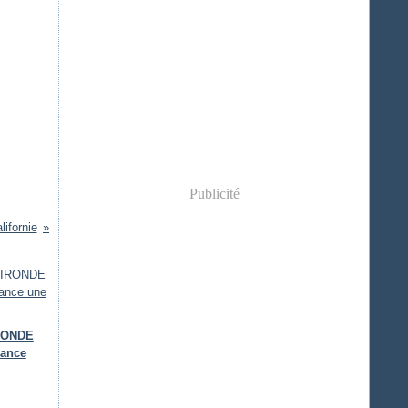
Publicité
lifornie
IRONDE
lance