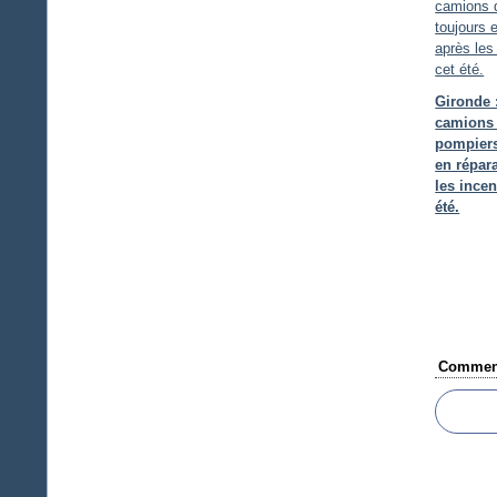
Gironde 
camions
pompiers
en répar
les incen
été.
Comment