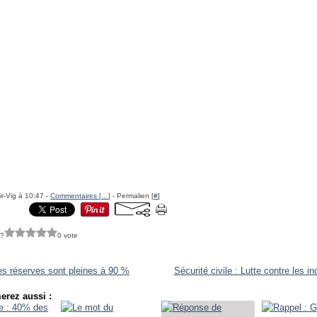
ir-Vig à 10:47 -
Commentaires [
…
]
- Permalien [
#
]
 ?
0 vote
es réserves sont pleines à 90 %
Sécurité civile : Lutte contre les i
erez aussi :