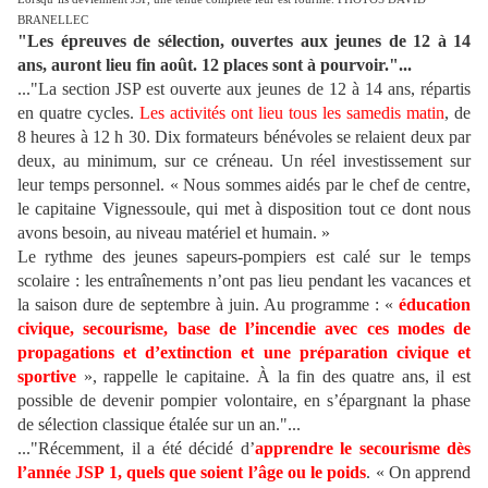
BRANELLEC
"Les épreuves de sélection, ouvertes aux jeunes de 12 à 14
ans, auront lieu fin août. 12 places sont à pourvoir."...
..."La section JSP est ouverte aux jeunes de 12 à 14 ans, répartis
en quatre cycles.
Les activités ont lieu tous les samedis matin
, de
8 heures à 12 h 30. Dix formateurs bénévoles se relaient deux par
deux, au minimum, sur ce créneau. Un réel investissement sur
leur temps personnel. « Nous sommes aidés par le chef de centre,
le capitaine Vignessoule, qui met à disposition tout ce dont nous
avons besoin, au niveau matériel et humain. »
Le rythme des jeunes sapeurs-pompiers est calé sur le temps
scolaire : les entraînements n’ont pas lieu pendant les vacances et
la saison dure de septembre à juin. Au programme : «
éducation
civique, secourisme, base de l’incendie avec ces modes de
propagations et d’extinction et une préparation civique et
sportive
», rappelle le capitaine. À la fin des quatre ans, il est
possible de devenir pompier volontaire, en s’épargnant la phase
de sélection classique étalée sur un an."...
..."Récemment, il a été décidé d’
apprendre le secourisme dès
l’année JSP 1, quels que soient l’âge ou le poids
. « On apprend