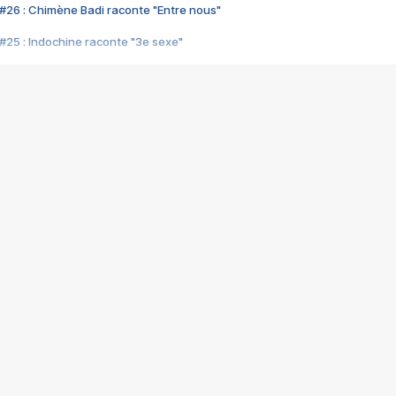
#26 : Chimène Badi raconte "Entre nous"
#25 : Indochine raconte "3e sexe"
#24 : Zaho raconte "C'est chelou"
#23 : Patrick Bruel raconte "Au café des délices"
#22 : Kyo raconte "Le chemin"
#21 : Nolwenn Leroy raconte "Cassé"
#20 : Patrick Hernandez raconte "Born to be alive"
#19 : Lorie raconte "Près de moi"
#18 : Michael Jones raconte "A nos actes manqués" (avec Jean-Jacque
#17 : Khaled raconte "Aïcha"
#16 : Corneille raconte "Parce qu'on vient de loin"
#15 : Indochine raconte "L'aventurier"
14 : Lorie raconte "Sur un air latino"