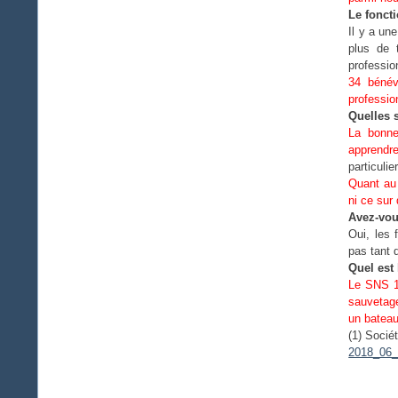
Le fonct
Il y a un
plus de 
professi
34 bénév
professio
Quelles s
La bonne 
apprendr
particuli
Quant au 
ni ce sur
Avez-vou
Oui, les
pas tant 
Quel est 
Le SNS 12
sauvetage
un bateau
(1) Socié
2018_06_