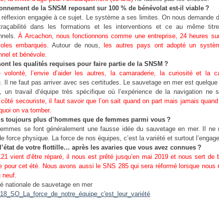
ionnement de la SNSM reposant sur 100 % de bénévolat est-il viable ?
e réflexion engagée à ce sujet. Le système a ses limites. On nous demande 
traçabilité dans les formations et les interventions et ce au même titr
onnels.
À Arcachon, nous fonctionnons comme une entreprise, 24 heures su
oles embarqués
. Autour de nous,
les autres pays ont adopté un systè
nnel et bénévole
.
ont les qualités requises pour faire partie de la SNSM ?
volonté, l’envie d’aider les autres, la camaraderie, la curiosité et la c
e
. Il ne faut pas arriver avec ses certitudes. Le sauvetage en mer est quelqu
er, un travail d‘équipe très spécifique où l’expérience de la navigation ne s
côté secouriste, il faut savoir que l’on sait quand on part mais jamais quand
 quoi on va tomber.
s toujours plus d’hommes que de femmes parmi vous ?
 femmes se font généralement une fausse idée du sauvetage en mer. Il ne 
de force physique. La force de nos équipes, c’est la variété et surtout l’enga
l’état de votre flottille… après les avaries que vous avez connues ?
1 vient d‘être réparé, il nous est prêté jusqu’en mai 2019 et nous sert de
 pour cet été. Nous avons aussi le SNS 285 qui sera réformé lorsque nous 
 neuf.
té nationale de sauvetage en mer
18_SO_La_force_de_notre_équipe_c'est_leur_variété