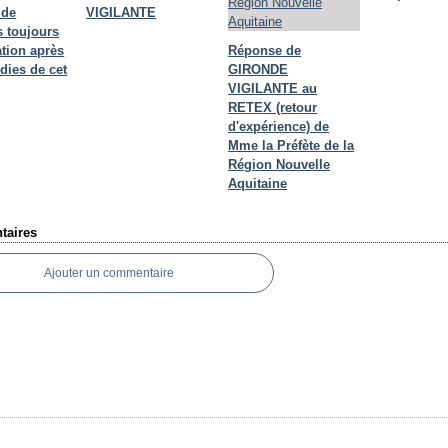
 de
VIGILANTE
 toujours
ation après
Réponse de
dies de cet
GIRONDE
VIGILANTE au
RETEX (retour
d'expérience) de
Mme la Préfète de la
Région Nouvelle
Aquitaine
aires
Ajouter un commentaire