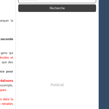
arquer la
 seconde
 gens qui
évoles et
s que des
ance pour
éalisons
Publicité
d’exemple,
iques.
ns dans la
 retraités