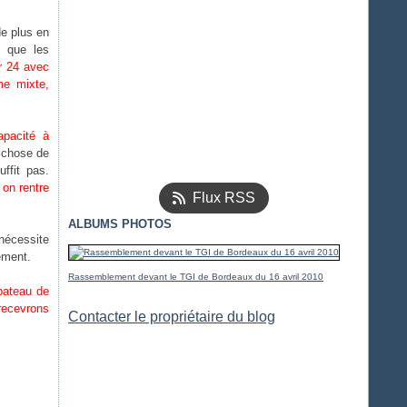
de plus en
e que les
r 24 avec
me mixte,
apacité à
e chose de
uffit pas.
 on rentre
Flux RSS
ALBUMS PHOTOS
nécessite
gement.
Rassemblement devant le TGI de Bordeaux du 16 avril 2010
 bateau de
recevrons
Contacter le propriétaire du blog