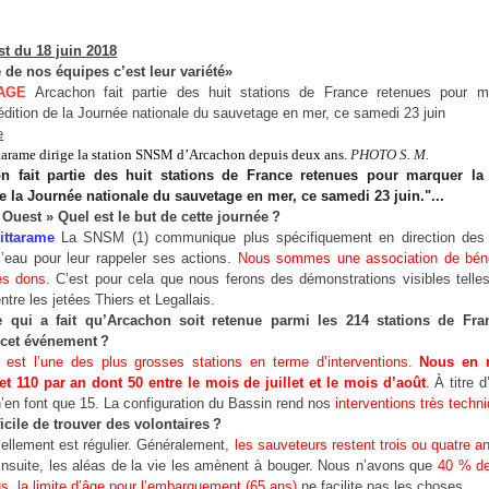
t du 18 juin 2018
 de nos équipes c’est leur variété»
AGE
Arcachon fait partie des huit stations de France retenues pour m
dition de la Journée nationale du sauvetage en mer, ce samedi 23 juin
ttarame dirige la station SNSM d’Arcachon depuis deux ans.
PHOTO S. M.
n fait partie des huit stations de France retenues pour marquer la
e la Journée nationale du sauvetage en mer, ce samedi 23 juin."...
 Ouest » Quel est le but de cette journée ?
ittarame
La SNSM (1) communique plus spécifiquement en direction des
l’eau pour leur rappeler ses actions.
Nous sommes une association de bén
es dons.
C’est pour cela que nous ferons des démonstrations visibles telle
entre les jetées Thiers et Legallais.
e qui a fait qu’Arcachon soit retenue parmi les 214 stations de Fr
cet événement ?
est l’une des plus grosses stations en terme d’interventions.
Nous en r
et 110 par an dont 50 entre le mois de juillet et le mois d’août
. À titre 
n’en font que 15. La configuration du Bassin rend nos
interventions très techn
fficile de trouver des volontaires ?
ellement est régulier. Généralement,
les sauveteurs restent trois ou quatre a
Ensuite, les aléas de la vie les amènent à bouger. Nous n’avons que
40 % de
s, la limite d’âge pour l’embarquement (65 ans)
ne facilite pas les choses.