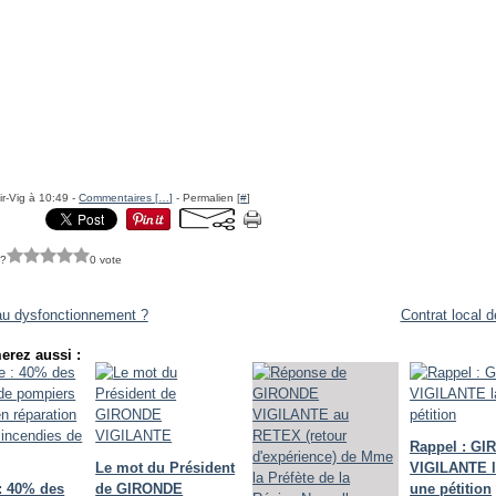
ir-Vig à 10:49 -
Commentaires [
…
]
- Permalien [
#
]
 ?
0 vote
u dysfonctionnement ?
Contrat local 
erez aussi :
Rappel : G
Le mot du Président
VIGILANTE 
: 40% des
de GIRONDE
une pétition