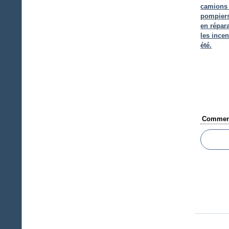
camions
pompiers
en répar
les incen
été.
Comment