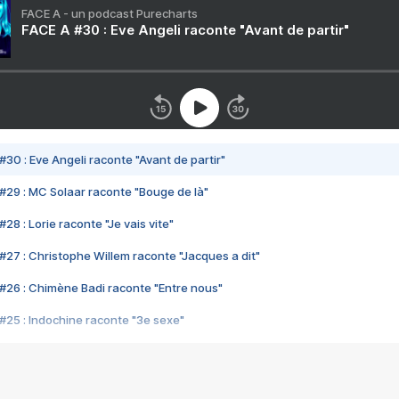
FACE A - un podcast Purecharts
FACE A #30 : Eve Angeli raconte "Avant de partir"
#30 : Eve Angeli raconte "Avant de partir"
#29 : MC Solaar raconte "Bouge de là"
28 : Lorie raconte "Je vais vite"
#27 : Christophe Willem raconte "Jacques a dit"
#26 : Chimène Badi raconte "Entre nous"
#25 : Indochine raconte "3e sexe"
#24 : Zaho raconte "C'est chelou"
#23 : Patrick Bruel raconte "Au café des délices"