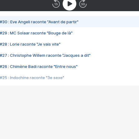
#30 : Eve Angeli raconte "Avant de partir"
#29 : MC Solaar raconte "Bouge de là"
28 : Lorie raconte "Je vais vite"
#27 : Christophe Willem raconte "Jacques a dit"
#26 : Chimène Badi raconte "Entre nous"
#25 : Indochine raconte "3e sexe"
#24 : Zaho raconte "C'est chelou"
#23 : Patrick Bruel raconte "Au café des délices"
#22 : Kyo raconte "Le chemin"
#21 : Nolwenn Leroy raconte "Cassé"
#20 : Patrick Hernandez raconte "Born to be alive"