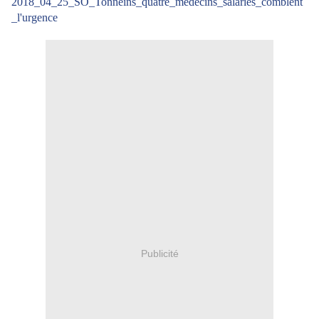
2018_04_25_SO_Tonneins_quatre_médecins_salariés_comblent
_l'urgence
Publicité