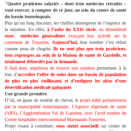
"Quatre praticiens salariés – dont trois médecins retraités –
vont exercer, à compter de ce jour, au sein du centre de santé
du bassin tonneinquais.
Plus qu’un long discours, les chiffres témoignent de l’urgence de
la situation. En effet,
à l’aube du XXIe siècle
, on dénombrait
onze
médecins généralistes
exerçant leur activité sur la
commune de Tonneins
.
Aujourd’hui
,
leur nombre s’est réduit
comme peau de chagrin.
I
ls ne sont plus que trois praticiens,
tous regroupés au sein de la Maison de santé de Gardolle, et
totalement débordés par la demande.
Il était donc impérieux de trouver une solution
permettant, à la
fois, d’
accroître l’offre de soins dans un bassin de population
de plus en plus vieillissant, et d’endiguer les aléas d’une
désertification médicale galopante
.
Une grande première
D’où, en guise de remède de cheval, le
projet initié paritairement
par la municipalité tonneinquaise, l’Agence régionale de santé
(ARS), l’Agglomération Val de Garonne, avec l’actif soutien du
Centre hospitalier intercommunal Marmande-Tonneins
.
Projet visant à constituer,
sous statut associatif
, un centre de