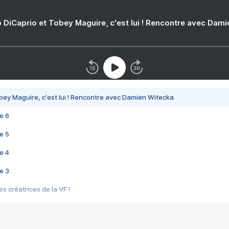
 DiCaprio et Tobey Maguire, c'est lui ! Rencontre avec Dam
bey Maguire, c'est lui ! Rencontre avec Damien Witecka
e 6
e 5
e 4
e 3
s créatrices de la VF !
e 2
e 1