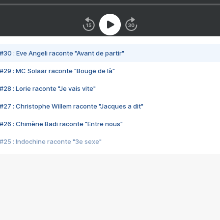
#30 : Eve Angeli raconte "Avant de partir"
#29 : MC Solaar raconte "Bouge de là"
28 : Lorie raconte "Je vais vite"
#27 : Christophe Willem raconte "Jacques a dit"
#26 : Chimène Badi raconte "Entre nous"
#25 : Indochine raconte "3e sexe"
#24 : Zaho raconte "C'est chelou"
#23 : Patrick Bruel raconte "Au café des délices"
#22 : Kyo raconte "Le chemin"
#21 : Nolwenn Leroy raconte "Cassé"