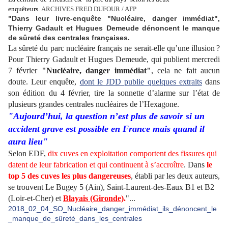
enquêteurs.
ARCHIVES FRED DUFOUR / AFP
"Dans leur livre-enquête "Nucléaire, danger immédiat",
Thierry Gadault et Hugues Demeude dénoncent le manque
de sûreté des centrales françaises.
La sûreté du parc nucléaire français ne serait-elle qu’une illusion ?
Pour Thierry Gadault et Hugues Demeude, qui publient mercredi
7 février
"Nucléaire, danger immédiat"
, cela ne fait aucun
doute. Leur enquête,
dont le JDD publie quelques extraits
dans
son édition du 4 février, tire la sonnette d’alarme sur l’état de
plusieurs grandes centrales nucléaires de l’Hexagone.
"Aujourd’hui, la question n’est plus de savoir si un
accident grave est possible en France mais quand il
aura lieu"
Selon EDF,
dix cuves en exploitation comportent des fissures
qui
datent de leur fabrication et qui continuent à s’accroître
. Dans
le
top 5 des cuves les plus dangereuses
, établi par les deux auteurs,
se trouvent Le Bugey 5 (Ain), Saint-Laurent-des-Eaux B1 et B2
(Loir-et-Cher) et
Blayais (Gironde)
.
"...
2018_02_04_SO_Nucléaire_danger_immédiat_ils_dénoncent_le
_manque_de_sûreté_dans_les_centrales