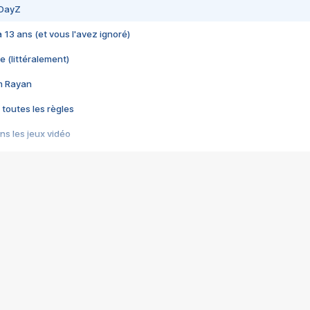
 DayZ
 a 13 ans (et vous l'avez ignoré)
e (littéralement)
im Rayan
 toutes les règles
s les jeux vidéo
us choquant de Rockstar ? - Le scandale BULLY
e plus moche de Steam
du RÊVE tourne au CAUCHEMAR
pendant 8 heures
it… à tort
umiliés par un jeu vidéo
ire - Final Fantasy 8