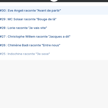
#30 : Eve Angeli raconte "Avant de partir"
#29 : MC Solaar raconte "Bouge de là"
28 : Lorie raconte "Je vais vite"
#27 : Christophe Willem raconte "Jacques a dit"
#26 : Chimène Badi raconte "Entre nous"
#25 : Indochine raconte "3e sexe"
#24 : Zaho raconte "C'est chelou"
#23 : Patrick Bruel raconte "Au café des délices"
#22 : Kyo raconte "Le chemin"
#21 : Nolwenn Leroy raconte "Cassé"
#20 : Patrick Hernandez raconte "Born to be alive"
#19 : Lorie raconte "Près de moi"