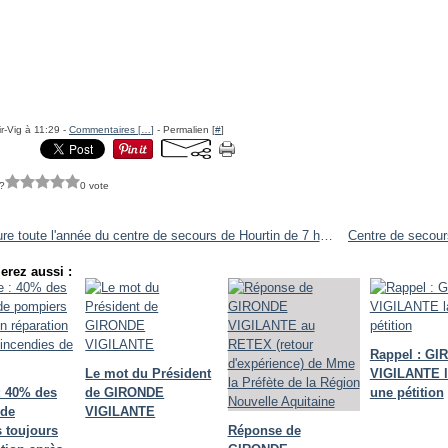
r-Vig à 11:29 -
Commentaires [
…
]
- Permalien [
#
]
?
0 vote
Ouverture toute l'année du centre de secours de Hourtin de 7 heures à 19 heures
erez aussi :
Rappel : G
Le mot du Président
VIGILANTE 
: 40% des
de GIRONDE
une pétition
 de
VIGILANTE
 toujours
Réponse de