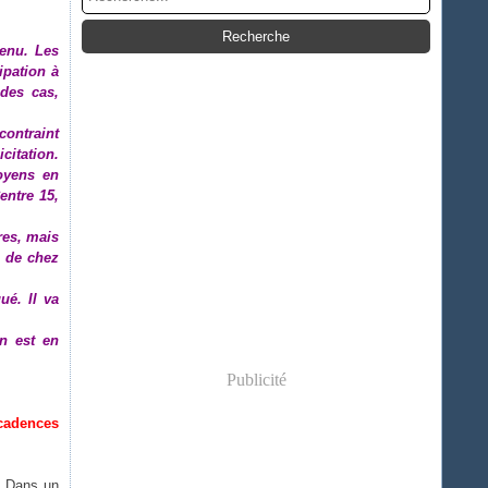
tenu. Les
ipation à
 des cas,
contraint
citation.
toyens en
entre 15,
res, mais
t de chez
qué.
Il va
on est en
Publicité
cadences
é. Dans un