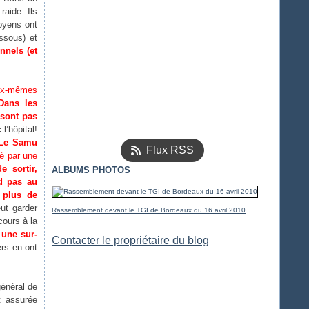
raide. Ils
oyens ont
ssous) et
nnels (et
eux-mêmes
Dans les
sont pas
l’hôpital!
Le Samu
Flux RSS
é par une
 sortir,
ALBUMS PHOTOS
d pas au
 plus de
ut garder
Rassemblement devant le TGI de Bordeaux du 16 avril 2010
cours à la
à
une sur-
Contacter le propriétaire du blog
rs en ont
énéral de
t assurée