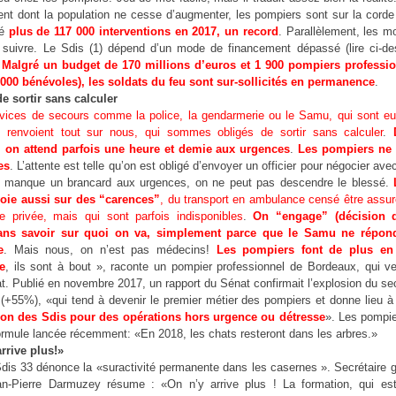
nt dont la population ne cesse d’augmenter, les pompiers sont sur la corde 
ré
plus de 117 000 interventions en 2017, un record
. Parallèlement, les m
suivre. Le Sdis (1) dépend d’un mode de financement dépassé (lire ci-de
.
Malgré un budget de 170 millions d’euros et 1 900 pompiers professio
000 bénévoles), les soldats du feu sont sur-sollicités en permanence
.
e sortir sans calculer
vices de secours comme la police, la gendarmerie ou le Samu, qui sont 
, renvoient tout sur nous, qui sommes obligés de sortir sans calculer
.
, on attend parfois une heure et demie aux urgences
.
Les pompiers ne 
es
. L’attente est telle qu’on est obligé d’envoyer un officier pour négocier avec 
il manque un brancard aux urgences, on ne peut pas descendre le blessé.
oie aussi sur des “carences”
, du transport en ambulance censé être assur
 privée, mais qui sont parfois indisponibles
.
On “engage” (décision de
ns savoir sur quoi on va, simplement parce que le Samu ne répon
e
. Mais nous, on n’est pas médecins!
Les pompiers font de plus en
e
, ils sont à bout », raconte un pompier professionnel de Bordeaux, qui ve
t. Publié en novembre 2017, un rapport du Sénat confirmait l’explosion du se
(+55%), «qui tend à devenir le premier métier des pompiers et donne lieu 
ation des Sdis pour des opérations hors urgence ou détresse
». Les pompie
rmule lancée récemment: «En 2018, les chats resteront dans les arbres.»
rrive plus!»
is 33 dénonce la «suractivité permanente dans les casernes ». Secrétaire g
n-Pierre Darmuzey résume : «On n’y arrive plus ! La formation, qui es