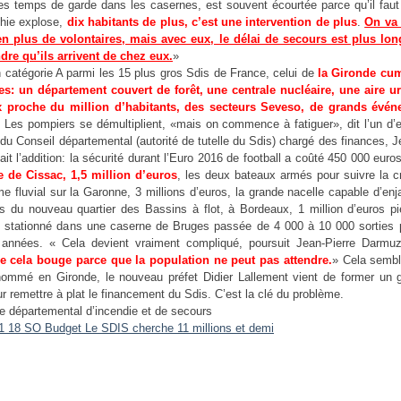
es temps de garde dans les casernes, est souvent écourtée parce qu’il faut 
hie explose,
dix habitants de plus, c’est une intervention de plus
.
On va 
en plus de volontaires, mais avec eux, le délai de secours est plus lon
ndre qu’ils arrivent de chez eux.
»
 catégorie A parmi les 15 plus gros Sdis de France, celui de
la Gironde cu
es: un département couvert de forêt, une centrale nucléaire, une aire u
 proche du million d’habitants, des secteurs Seveso, de grands évé
Les pompiers se démultiplient, «mais on commence à fatiguer», dit l’un d’e
 du Conseil départemental (autorité de tutelle du Sdis) chargé des finances, 
ait l’addition: la sécurité durant l’Euro 2016 de football a coûté 450 000 euro
e de Cissac, 1,5 million d’euros
, les deux bateaux armés pour suivre la c
me fluvial sur la Garonne, 3 millions d’euros, la grande nacelle capable d’en
 du nouveau quartier des Bassins à flot, à Bordeaux, 1 million d’euros 
ou stationné dans une caserne de Bruges passée de 4 000 à 10 000 sorties 
 années. « Cela devient vraiment compliqué, poursuit Jean-Pierre Darmu
ue cela bouge parce que la population ne peut pas attendre.
» Cela sembl
ommé en Gironde, le nouveau préfet Didier Lallement vient de former un 
our remettre à plat le financement du Sdis. C’est la clé du problème.
ce départemental d’incendie et de secours