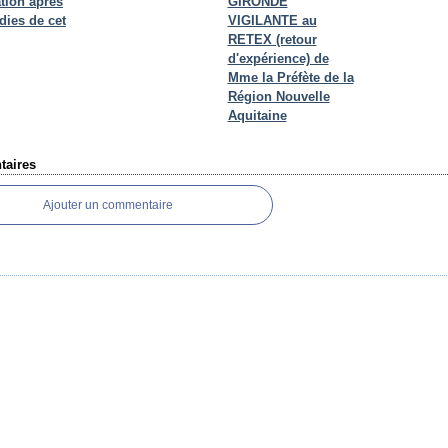
tion après
GIRONDE
dies de cet
VIGILANTE au
RETEX (retour
d'expérience) de
Mme la Préfète de la
Région Nouvelle
Aquitaine
aires
Ajouter un commentaire