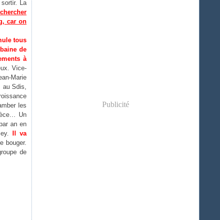
sortir. La
chercher
g, car on
mule tous
rbaine de
nements à
ux. Vice-
Jean-Marie
s au Sdis,
roissance
Publicité
jamber les
pièce… Un
par an en
zey.
Il va
e bouger.
groupe de