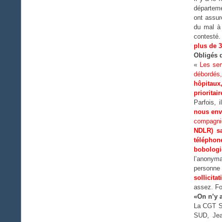
départeme
ont assu
du mal à 
contesté
plus de 3
Obligés d
«
Les ser
débordés
hôpitaux
prioritair
Parfois, 
nous env
compagnie
NDLR) sa
téléphon
bobologi
l’anonyma
personne 
sollicit
assez. Fo
«On n’y a
La CGT Sd
SUD, Jea