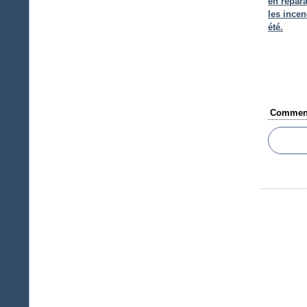
en répara
les incen
été.
Comment