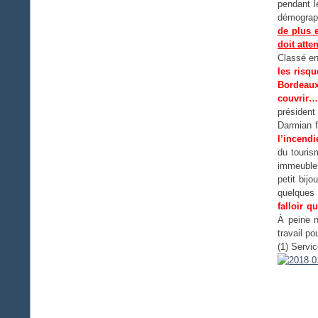
pendant l
démograp
de plus 
doit atte
Classé en
les risqu
Bordeaux
couvrir…
président
Darmian f
l’incendi
du touris
immeubles
petit bij
quelques
falloir q
À peine n
travail p
(1) Servi