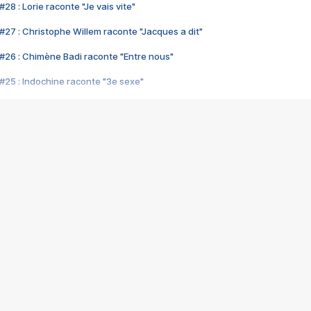
28 : Lorie raconte "Je vais vite"
#27 : Christophe Willem raconte "Jacques a dit"
#26 : Chimène Badi raconte "Entre nous"
#25 : Indochine raconte "3e sexe"
#24 : Zaho raconte "C'est chelou"
#23 : Patrick Bruel raconte "Au café des délices"
#22 : Kyo raconte "Le chemin"
#21 : Nolwenn Leroy raconte "Cassé"
#20 : Patrick Hernandez raconte "Born to be alive"
#19 : Lorie raconte "Près de moi"
#18 : Michael Jones raconte "A nos actes manqués" (avec Jean-Jacque
#17 : Khaled raconte "Aïcha"
#16 : Corneille raconte "Parce qu'on vient de loin"