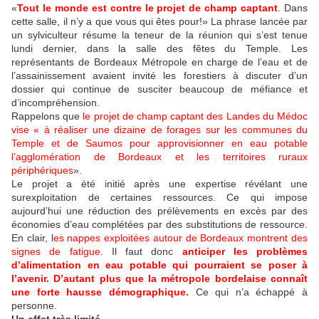
«
Tout le monde est contre le projet de champ captant
. Dans
cette salle, il n’y a que vous qui êtes pour!» La phrase lancée par
un sylviculteur résume la teneur de la réunion qui s’est tenue
lundi dernier, dans la salle des fêtes du Temple. Les
représentants de Bordeaux Métropole en charge de l’eau et de
l’assainissement avaient invité les forestiers à discuter d’un
dossier qui continue de susciter beaucoup de méfiance et
d’incompréhension.
Rappelons que
le projet de champ captant des Landes du Médoc
vise « à réaliser une dizaine de forages sur les communes du
Temple et de Saumos pour approvisionner en eau potable
l’agglomération de Bordeaux et les territoires ruraux
périphériques
».
Le projet a été initié après une expertise révélant une
surexploitation de certaines ressources. Ce qui impose
aujourd’hui une réduction des prélèvements en excès par des
économies d’eau complétées par des substitutions de ressource.
En clair, l
es nappes exploitées autour de Bordeaux montrent des
signes de fatigue
. Il faut donc
anticiper les problèmes
d’alimentation en eau potable qui pourraient se poser à
l’avenir. D’autant plus que la métropole bordelaise connaît
une forte hausse démographique.
Ce qui n’a échappé à
personne.