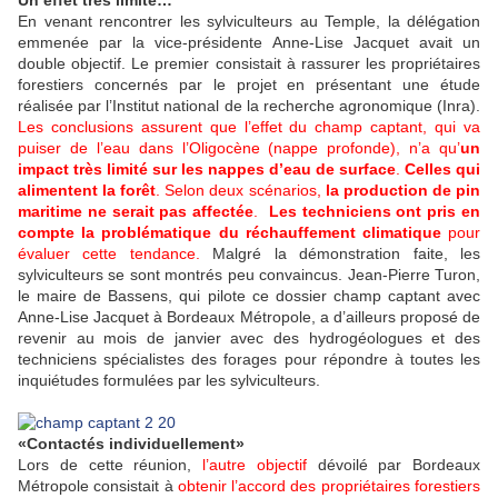
Un effet très limité…
En venant rencontrer les sylviculteurs au Temple, la délégation
emmenée par la vice-présidente Anne-Lise Jacquet avait un
double objectif. Le premier consistait à rassurer les propriétaires
forestiers concernés par le projet en présentant une étude
réalisée par l’Institut national de la recherche agronomique (Inra).
Les conclusions assurent que l’effet du champ captant, qui va
puiser de l’eau dans l’Oligocène (nappe profonde), n’a qu’
un
impact très limité sur les nappes d’eau de surface
.
Celles qui
alimentent la forêt
. Selon deux scénarios,
la production de pin
maritime ne serait pas affectée
.
Les techniciens ont pris en
compte la problématique du réchauffement climatique
pour
évaluer cette tendance.
Malgré la démonstration faite, les
sylviculteurs se sont montrés peu convaincus. Jean-Pierre Turon,
le maire de Bassens, qui pilote ce dossier champ captant avec
Anne-Lise Jacquet à Bordeaux Métropole, a d’ailleurs proposé de
revenir au mois de janvier avec des hydrogéologues et des
techniciens spécialistes des forages pour répondre à toutes les
inquiétudes formulées par les sylviculteurs.
«Contactés individuellement»
Lors de cette réunion,
l’autre objectif
dévoilé par Bordeaux
Métropole consistait à
obtenir l’accord des propriétaires forestiers