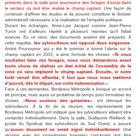
présents dans la salle pour poursuivre des forages d’essai dans
le secteur où doit être réalisé le champ captant
. Une façon de
continuer d’affiner les études et de pouvoir constituer le dossier
administratif nécessaire à la réalisation de l’enquête publique.
Durant les échanges, Anne-Lise Jacquet comme Jean-Pierre
Turon ont d’ailleurs répété à plusieurs reprises qu’il fallait
avancer. En ce sens, des documents avaient été préparés. À
cette requête,
les sylviculteurs ont opposé deux exigences
.
André Pourvoyeur, qui a été le premier a sonné l’alerte sur le
champ captant en 2015, a ainsi formulé les choses: «
Si vous
souhaitez faire ces forages, nous vous demandons avant
toute chose de réaliser un état initial de l’ensemble de la
zone où sera implanté le champ captant. Ensuite, si notre
forêt venait être affectée, il faut que nous nous mettions
d’accord, dès le départ, sur notre indemnisation
.»
Face à ces demandes, Bordeaux Métropole a évoqué un accord
de principe, mais aussi un problème de temps pour formaliser les
choses. «
Nous voulons des garanties
», ont rétorqué les
sylviculteurs. À la fin de la réunion, les représentants de
Bordeaux Métropole ont indiqué que les sylviculteurs allaient être
contactés individuellement. Dans la salle, Guillaume Rielland, le
juriste du Syndicat des sylviculteurs du Sud Ouest, a assuré
qu’
aucun document ne serait signé individuellement
. Une
réunion avec les propriétaires forestiers concernés doit être