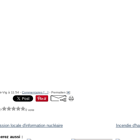
ir-Vig à 11:54 -
Commentaires [
…
]
- Permalien [
#
]
 ?
0 vote
ion locale d'information nucléaire
Incendie d'ha
erez aussi :