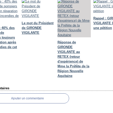
Rappel : G
Le mot du Président
VIGILANTE 
: 40% des
de GIRONDE
une pétition
 de
VIGILANTE
 toujours
ation après
Réponse de
dies de cet
GIRONDE
VIGILANTE au
RETEX (retour
d'expérience) de
Mme la Préfète de la
Région Nouvelle
Aquitaine
aires
Ajouter un commentaire