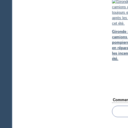
Gironde 
camions
pompiers
en répar
les incen
été.
Comment