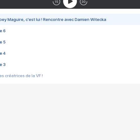
bey Maguire, c'est lui ! Rencontre avec Damien Witecka
e 6
e 5
e 4
e 3
s créatrices de la VF !
e 2
e 1
e Mektoub My Love arrive enfin ! Rencontre avec Shaïn Boumedine et Sal
i : après Toni en famille
elle réalise le bouleversant Dites lui que je l'aime