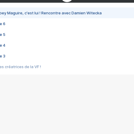
bey Maguire, c'est lui ! Rencontre avec Damien Witecka
e 6
e 5
e 4
e 3
s créatrices de la VF !
e 2
e 1
e Mektoub My Love arrive enfin ! Rencontre avec Shaïn Boumedine et Sal
i : après Toni en famille
elle réalise le bouleversant Dites lui que je l'aime
ais ! Rencontre autour de Vie privée de Rebecca Zlotowski