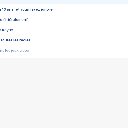
 a 13 ans (et vous l'avez ignoré)
e (littéralement)
im Rayan
 toutes les règles
s les jeux vidéo
us choquant de Rockstar ? - Le scandale BULLY
e plus moche de Steam
du RÊVE tourne au CAUCHEMAR
pendant 8 heures
it… à tort
umiliés par un jeu vidéo
ire - Final Fantasy 8