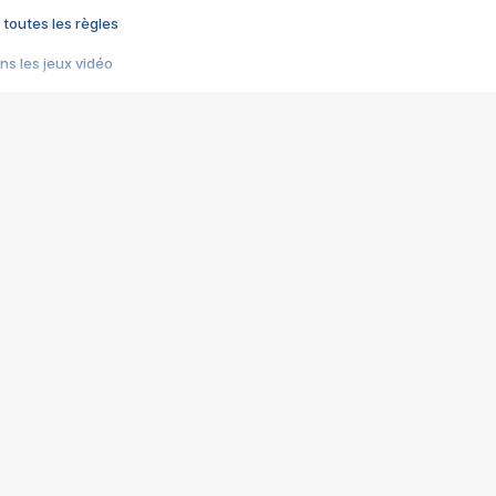
 toutes les règles
s les jeux vidéo
us choquant de Rockstar ? - Le scandale BULLY
e plus moche de Steam
du RÊVE tourne au CAUCHEMAR
pendant 8 heures
it… à tort
umiliés par un jeu vidéo
ire - Final Fantasy 8
ti un empire - Age of Empires
story DOFUS
tard, il crée l'un des pires jeux de tous les temps, MindsEye.