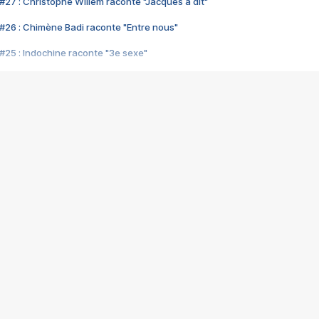
#27 : Christophe Willem raconte "Jacques a dit"
#26 : Chimène Badi raconte "Entre nous"
#25 : Indochine raconte "3e sexe"
#24 : Zaho raconte "C'est chelou"
#23 : Patrick Bruel raconte "Au café des délices"
#22 : Kyo raconte "Le chemin"
#21 : Nolwenn Leroy raconte "Cassé"
#20 : Patrick Hernandez raconte "Born to be alive"
#19 : Lorie raconte "Près de moi"
#18 : Michael Jones raconte "A nos actes manqués" (avec Jean-Jacque
#17 : Khaled raconte "Aïcha"
#16 : Corneille raconte "Parce qu'on vient de loin"
#15 : Indochine raconte "L'aventurier"