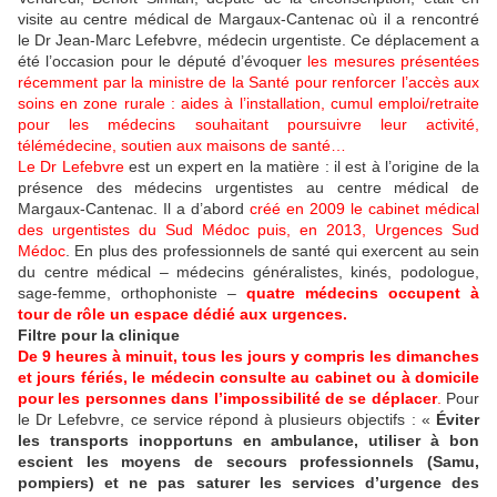
visite au centre médical de Margaux-Cantenac où il a rencontré
le Dr Jean-Marc Lefebvre, médecin urgentiste. Ce déplacement a
été l’occasion pour le député d’évoquer
les mesures présentées
récemment par la ministre de la Santé pour renforcer l’accès aux
soins en zone rurale : aides à l’installation, cumul emploi/retraite
pour les médecins souhaitant poursuivre leur activité,
télémédecine, soutien aux maisons de santé…
Le Dr Lefebvre
est un expert en la matière : il est à l’origine de la
présence des médecins urgentistes au centre médical de
Margaux-Cantenac. Il a d’abord
créé en 2009 le cabinet médical
des urgentistes du Sud Médoc puis, en 2013, Urgences Sud
Médoc
. En plus des professionnels de santé qui exercent au sein
du centre médical – médecins généralistes, kinés, podologue,
sage-femme, orthophoniste –
quatre médecins occupent à
tour de rôle un espace dédié aux urgences.
Filtre pour la clinique
De 9 heures à minuit, tous les jours y compris les dimanches
et jours fériés, le médecin consulte au cabinet ou à domicile
pour les personnes dans l’impossibilité de se déplacer
.
Pour
le Dr Lefebvre, ce service répond à plusieurs objectifs : «
Éviter
les transports inopportuns en ambulance, utiliser à bon
escient les moyens de secours professionnels (Samu,
pompiers) et ne pas saturer les services d’urgence des