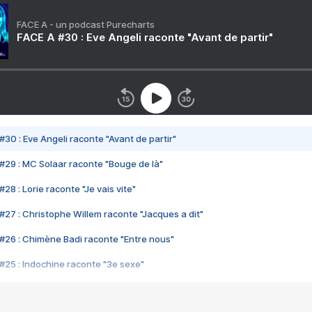
FACE A - un podcast Purecharts
FACE A #30 : Eve Angeli raconte "Avant de partir"
#30 : Eve Angeli raconte "Avant de partir"
#29 : MC Solaar raconte "Bouge de là"
28 : Lorie raconte "Je vais vite"
#27 : Christophe Willem raconte "Jacques a dit"
#26 : Chimène Badi raconte "Entre nous"
#25 : Indochine raconte "3e sexe"
#24 : Zaho raconte "C'est chelou"