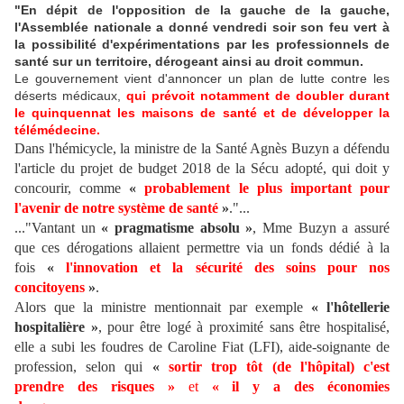
"En dépit de l'opposition de la gauche de la gauche,
l'Assemblée nationale a donné vendredi soir son feu vert à
la possibilité d'expérimentations par les professionnels de
santé sur un territoire, dérogeant ainsi au droit commun.
Le gouvernement vient d'annoncer un plan de lutte contre les
déserts médicaux,
qui prévoit notamment de doubler durant
le quinquennat les maisons de santé et de développer la
télémédecine.
Dans l'hémicycle, la ministre de la Santé Agnès Buzyn a défendu
l'article du projet de budget 2018 de la Sécu adopté, qui doit y
concourir, comme
«
probablement le plus important pour
l'avenir de notre système de santé
»
."...
..."Vantant un
« pragmatisme absolu »
, Mme Buzyn a assuré
que ces dérogations allaient permettre via un fonds dédié à la
fois
«
l'innovation et la sécurité des soins pour nos
concitoyens
»
.
Alors que la ministre mentionnait par exemple
« l'hôtellerie
hospitalière »
, pour être logé à proximité sans être hospitalisé,
elle a subi les foudres de Caroline Fiat (LFI), aide-soignante de
profession, selon qui
«
sortir trop tôt (de l'hôpital) c'est
prendre des risques »
et
« il y a des économies