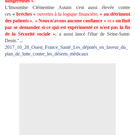
dangereuses »
.
L'Insoumise Clémentine Autain s'est aussi élevée contre
ces
«
brèches »
ouvertes à la logique financière,
« au détriment
des patients »
.
« Nous n'avons aucune confiance »
et
« on finit
par se demander si ce qui est expérimenté ce n'est pas la fin
de la Sécurité sociale »
, a aussi lancé l'élue de Seine-Saint-
Denis."...
2017_10_28_Ouest_France_Santé_Les_députés_en_faveur_du_
plan_de_lutte_contre_les_déserts_médicaux