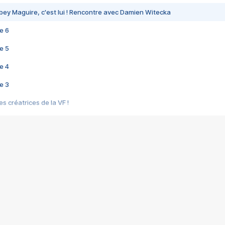
bey Maguire, c'est lui ! Rencontre avec Damien Witecka
e 6
e 5
e 4
e 3
s créatrices de la VF !
e 2
e 1
e Mektoub My Love arrive enfin ! Rencontre avec Shaïn Boumedine et Sal
i : après Toni en famille
elle réalise le bouleversant Dites lui que je l'aime
ais ! Rencontre autour de Vie privée de Rebecca Zlotowski