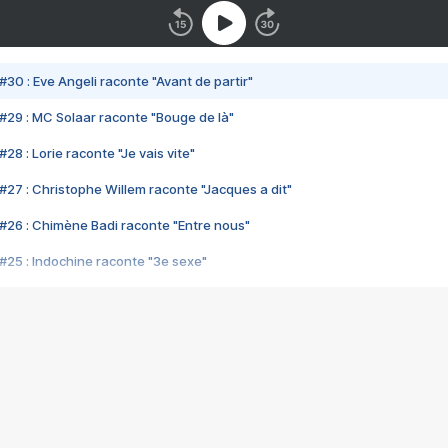
#30 : Eve Angeli raconte "Avant de partir"
#29 : MC Solaar raconte "Bouge de là"
28 : Lorie raconte "Je vais vite"
#27 : Christophe Willem raconte "Jacques a dit"
#26 : Chimène Badi raconte "Entre nous"
#25 : Indochine raconte "3e sexe"
#24 : Zaho raconte "C'est chelou"
#23 : Patrick Bruel raconte "Au café des délices"
#22 : Kyo raconte "Le chemin"
#21 : Nolwenn Leroy raconte "Cassé"
#20 : Patrick Hernandez raconte "Born to be alive"