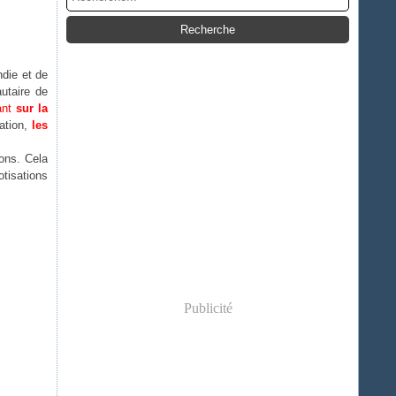
ndie et de
utaire de
ant
sur la
lation,
les
ions. Cela
otisations
Publicité