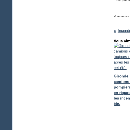
Vous aimez
Incendi
Vous aim
Gironde 
camions
pompiers
en répar
les incen
été.