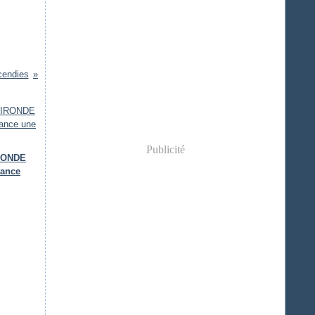
ncendies
Publicité
IRONDE
lance