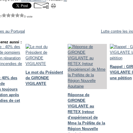
 ?
0 vote
es au Portugal
Lutte contre les i
erez aussi :
Rappel : G
Le mot du Président
VIGILANTE 
: 40% des
de GIRONDE
une pétition
 de
VIGILANTE
 toujours
ation après
Réponse de
dies de cet
GIRONDE
VIGILANTE au
RETEX (retour
d'expérience) de
Mme la Préfète de la
Région Nouvelle