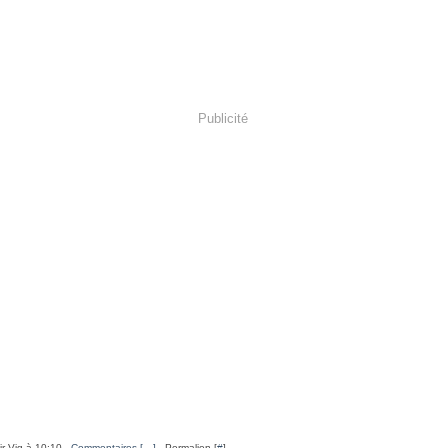
Publicité
ir-Vig à 10:10 -
Commentaires [
…
]
- Permalien [
#
]