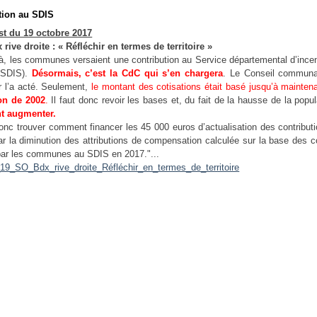
tion au SDIS
t du 19 octobre 2017
rive droite : « Réfléchir en termes de territoire »
à, les communes versaient une contribution au Service départemental d’ince
(SDIS).
Désormais, c’est la CdC qui s’en chargera
. Le Conseil communa
r l’a acté. Seulement,
le montant des cotisations était basé jusqu’à mainten
on de 2002
.
Il faut donc revoir les bases et, du fait de la hausse de la popu
ont augmenter.
t donc trouver comment financer les 45 000 euros d’actualisation des contribut
ar la diminution des attributions de compensation calculée sur la base des c
par les communes au SDIS en 2017."...
19_SO_Bdx_rive_droite_Réfléchir_en_termes_de_territoire