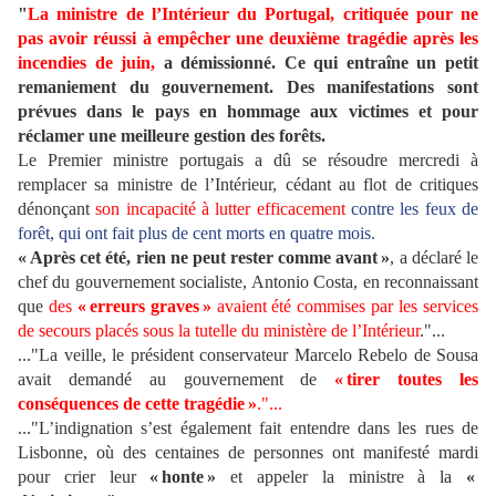
"
La ministre de l’Intérieur du Portugal, critiquée pour ne
pas avoir réussi à empêcher une deuxième tragédie après les
incendies de juin,
a démissionné. Ce qui entraîne un petit
remaniement du gouvernement. Des manifestations sont
prévues dans le pays en hommage aux victimes et pour
réclamer une meilleure gestion des forêts.
Le Premier ministre portugais a dû se résoudre mercredi à
remplacer sa ministre de l’Intérieur, cédant au flot de critiques
dénonçant
son incapacité à lutter efficacement
contre les feux de
forêt, qui ont fait plus de cent morts en quatre mois.
« Après cet été, rien ne peut rester comme avant »
, a déclaré le
chef du gouvernement socialiste, Antonio Costa, en reconnaissant
que
des
« erreurs graves »
avaient été commises par les services
de secours placés sous la tutelle du ministère de l’Intérieur
."...
..."La veille, le président conservateur Marcelo Rebelo de Sousa
avait demandé au gouvernement de
« tirer toutes les
conséquences de cette tragédie »
."...
..."L’indignation s’est également fait entendre dans les rues de
Lisbonne, où des centaines de personnes ont manifesté mardi
pour crier leur
« honte »
et appeler la ministre à la
«