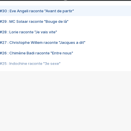
#30 : Eve Angeli raconte "Avant de partir"
#29 : MC Solaar raconte "Bouge de là"
28 : Lorie raconte "Je vais vite"
#27 : Christophe Willem raconte "Jacques a dit"
#26 : Chimène Badi raconte "Entre nous"
#25 : Indochine raconte "3e sexe"
#24 : Zaho raconte "C'est chelou"
#23 : Patrick Bruel raconte "Au café des délices"
#22 : Kyo raconte "Le chemin"
#21 : Nolwenn Leroy raconte "Cassé"
#20 : Patrick Hernandez raconte "Born to be alive"
#19 : Lorie raconte "Près de moi"