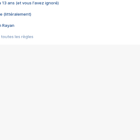
 a 13 ans (et vous l'avez ignoré)
e (littéralement)
im Rayan
 toutes les règles
s les jeux vidéo
us choquant de Rockstar ? - Le scandale BULLY
e plus moche de Steam
du RÊVE tourne au CAUCHEMAR
pendant 8 heures
it… à tort
umiliés par un jeu vidéo
ire - Final Fantasy 8
ti un empire - Age of Empires