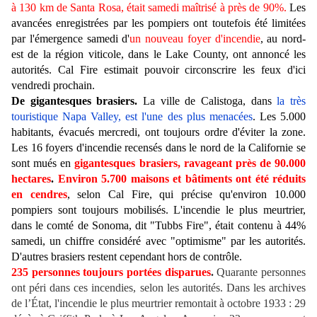
à 130 km de Santa Rosa, était samedi maîtrisé à près de 90%.
Les
avancées enregistrées par les pompiers ont toutefois été limitées
par l'émergence samedi d'
un nouveau foyer d'incendie
, au nord-
est de la région viticole, dans le Lake County, ont annoncé les
autorités. Cal Fire estimait pouvoir circonscrire les feux d'ici
vendredi prochain.
De gigantesques brasiers.
La ville de Calistoga, dans
la très
touristique Napa Valley, est l'une des plus menacées
. Les 5.000
habitants, évacués mercredi, ont toujours ordre d'éviter la zone.
Les 16 foyers d'incendie recensés dans le nord de la Californie se
sont mués en
gigantesques brasiers, ravageant près de 90.000
hectares
.
Environ 5.700 maisons et bâtiments ont été réduits
en cendres
, selon Cal Fire, qui précise qu'environ 10.000
pompiers sont toujours mobilisés. L'incendie le plus meurtrier,
dans le comté de Sonoma, dit "Tubbs Fire", était contenu à 44%
samedi, un chiffre considéré avec "optimisme" par les autorités.
D'autres brasiers restent cependant hors de contrôle.
235 personnes toujours portées disparues
.
Quarante personnes
ont péri dans ces incendies, selon les autorités. Dans les archives
de l’État, l'incendie le plus meurtrier remontait à octobre 1933 : 29