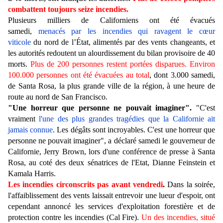
combattent toujours seize incendies.
Plusieurs milliers de Californiens ont été évacués
samedi,
menacés par les incendies qui ravagent le cœur
viticole
du nord de l’État, alimentés par des vents changeants, et
les autorités redoutent un alourdissement du bilan provisoire de 40
morts.
Plus de 200 personnes restent portées disparues. Environ
100.000 personnes ont été évacuées au total
, dont 3.000 samedi,
de Santa Rosa, la plus grande ville de la région, à une heure de
route au nord de San Francisco.
"Une horreur que personne ne pouvait imaginer".
"C'est
vraiment
l'une des plus grandes tragédies que la Californie ait
jamais connue
. Les dégâts sont incroyables. C'est une horreur que
personne ne pouvait imaginer", a déclaré samedi le gouverneur de
Californie, Jerry Brown, lors d'une conférence de presse à Santa
Rosa, au coté des deux sénatrices de l'Etat, Dianne Feinstein et
Kamala Harris.
Les incendies circonscrits pas avant vendredi
.
Dans la soirée,
l'affaiblissement des vents laissait entrevoir une lueur d'espoir, ont
cependant annoncé les services d'exploitation forestière et de
protection contre les incendies (Cal Fire).
Un des incendies, situé