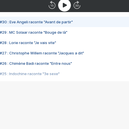
#30 : Eve Angeli raconte "Avant de partir"
#29 : MC Solaar raconte "Bouge de là"
28 : Lorie raconte "Je vais vite"
#27 : Christophe Willem raconte "Jacques a dit"
#26 : Chimène Badi raconte "Entre nous"
#25 : Indochine raconte "3e sexe"
#24 : Zaho raconte "C'est chelou"
#23 : Patrick Bruel raconte "Au café des délices"
#22 : Kyo raconte "Le chemin"
#21 : Nolwenn Leroy raconte "Cassé"
#20 : Patrick Hernandez raconte "Born to be alive"