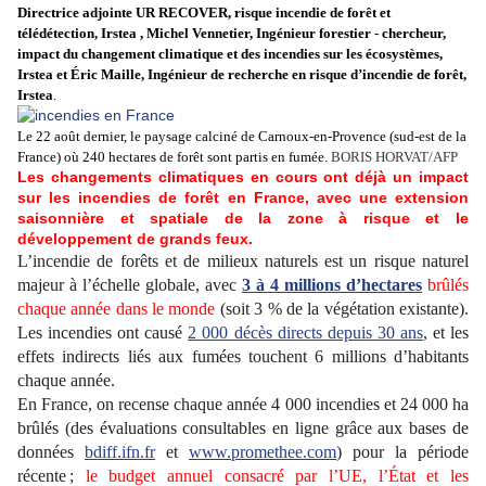
Directrice adjointe UR RECOVER, risque incendie de forêt et
télédétection, Irstea , Michel Vennetier, Ingénieur forestier - chercheur,
impact du changement climatique et des incendies sur les écosystèmes,
Irstea et Éric Maille, Ingénieur de recherche en risque d’incendie de forêt,
Irstea
.
Le 22 août dernier, le paysage calciné de Carnoux-en-Provence (sud-est de la
France) où 240 hectares de forêt sont partis en fumée.
BORIS HORVAT/AFP
Les changements climatiques en cours ont déjà un impact
sur les incendies de forêt en France, avec une extension
saisonnière et spatiale de la zone à risque et le
développement de grands feux.
L’incendie de forêts et de milieux naturels est un risque naturel
majeur à l’échelle globale, avec
3 à 4 millions d’hectares
brûlés
chaque année dans le monde
(soit 3 % de la végétation existante).
Les incendies ont causé
2 000 décès directs depuis 30 ans
, et les
effets indirects liés aux fumées touchent 6 millions d’habitants
chaque année.
En France, on recense chaque année 4 000 incendies et 24 000 ha
brûlés (des évaluations consultables en ligne grâce aux bases de
données
bdiff.ifn.fr
et
www.promethee.com
) pour la période
récente ;
le budget annuel consacré par l’UE, l’État et les