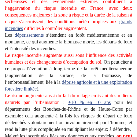
sécheresses et des événements extrêmes contribuent à
l’aggravation du risque incendie en France, avec deux
conséquences majeures : la zone à risque et la durée de la saison à
risque s’accroissent ; les conditions météo propices aux
grands
incendies
difficiles à contrôler augmentent.
Les
dépérissements
s’étendent en forêt méditerranéenne et en
montagne, ce qui augmente la biomasse morte, les départs de feux
et l’intensité des incendies.
Le risque incendie augmente aussi sous l’influence des activités
humaines et des changements d’occupation du sol
. On peut citer à
ce propos l’évolution à long terme de la forêt méditerranéenne
(augmentation de la surface, de la biomasse, de
l’embroussaillement, liée à la
déprise agricole et à une exploitation
forestière limitée
).
Le risque augmente aussi du fait du mitage croissant des milieux
naturels par l’urbanisation
:
+10 % en 10 ans
pour les
départements des Bouches-du-Rhône et de Haute-Corse par
exemple ; cela augmente à la fois les risques de départ de feux
déclenchés volontairement ou involontairement par l’homme, et
rend la lutte plus compliquée en multipliant les enjeux à défendre.
Malgré les incertitudes liées aux données et aux modèles,
on peut