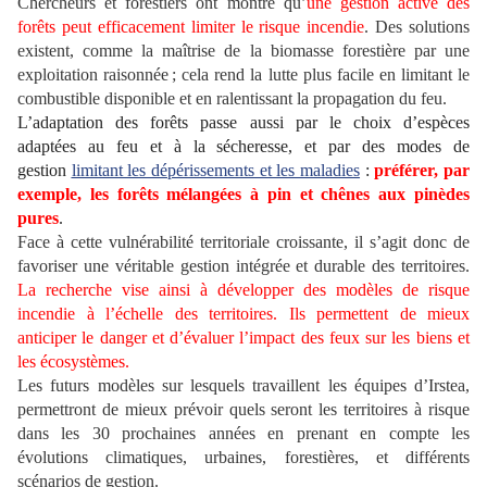
Chercheurs et forestiers ont montré qu’
une gestion active des
forêts peut efficacement limiter le risque incendie
. Des solutions
existent, comme la maîtrise de la biomasse forestière par une
exploitation raisonnée ; cela rend la lutte plus facile en limitant le
combustible disponible et en ralentissant la propagation du feu.
L’adaptation des forêts passe aussi par le choix d’espèces
adaptées au feu et à la sécheresse, et par des modes de
gestion
limitant les dépérissements et les maladies
:
préférer, par
exemple, les forêts mélangées à pin et chênes aux pinèdes
pures
.
Face à cette vulnérabilité territoriale croissante, il s’agit donc de
favoriser une véritable gestion intégrée et durable des territoires.
La recherche vise ainsi à développer des modèles de risque
incendie à l’échelle des territoires. Ils permettent de mieux
anticiper le danger et d’évaluer l’impact des feux sur les biens et
les écosystèmes.
Les futurs modèles sur lesquels travaillent les équipes d’Irstea,
permettront de mieux prévoir quels seront les territoires à risque
dans les 30 prochaines années en prenant en compte les
évolutions climatiques, urbaines, forestières, et différents
scénarios de gestion.