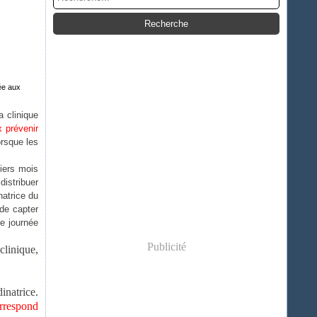
ée aux
a clinique
x prévenir
orsque les
niers mois
distribuer
atrice du
 de capter
ne journée
Publicité
clinique,
natrice.
orrespond