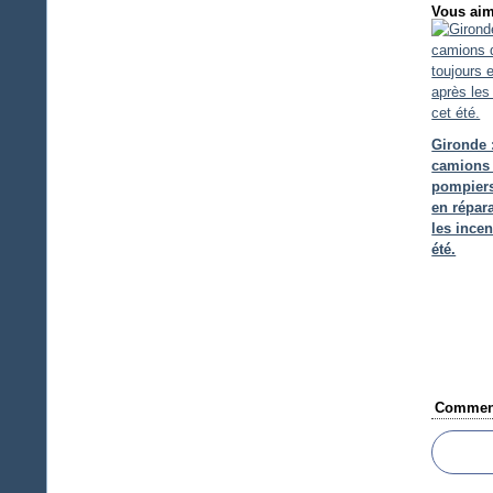
Vous aim
Gironde 
camions
pompiers
en répar
les incen
été.
Comment