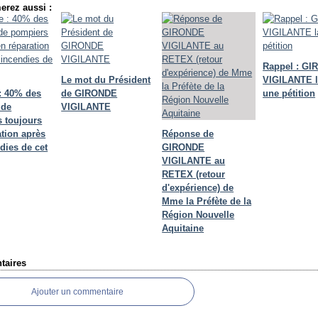
erez aussi :
Rappel : G
Le mot du Président
VIGILANTE 
: 40% des
de GIRONDE
une pétition
 de
VIGILANTE
 toujours
ation après
Réponse de
dies de cet
GIRONDE
VIGILANTE au
RETEX (retour
d'expérience) de
Mme la Préfète de la
Région Nouvelle
Aquitaine
aires
Ajouter un commentaire