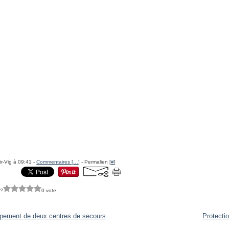
ir-Vig à 09:41 -
Commentaires [
…
]
- Permalien [
#
]
 ?
0 vote
pement de deux centres de secours
Protectio