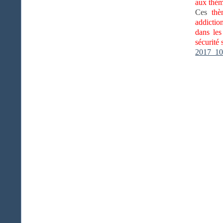
aux thèm
Ces
thè
addiction
dans les
sécurité 
2017_10