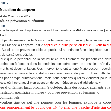
e 2017
 Mutualiste de Lesparre
t du 2 octobre 2017
née de prévention au féminin
rt et l’équipe du service prévention de la clinique mutualiste du Médoc consacrent une journ
. A. L.
 objectifs majeurs de la Maison de la prévention, mise en place au sein de l
e du Médoc à Lesparre, est d’
appliquer le principe selon lequel il vaut mieu
r
. Aussi, cette prévention cible un public qui a tendance à ne s’inquiéter que l
 de santé sont déjà là.
ique que le personnel de la structure ait régulièrement été présent ces der
archés du Médoc ou dans les endroits considérés comme sensibles, afin d’y 
ments et documentation. Ces interventions ont amené Marie Lecourt, coordin
révention, à dresser le constat suivant avec ses collègues : « Il est difficile
s par ce type d’interventions. Mais nous pensons qu’elles viendront pour u
rale, où il sera aussi bien question de cosmétiques que d’addictions. »
dée d’organiser lundi prochain 9 octobre, dans des locaux attenants à la 
festation spécifique intitulée « Journée prévention au féminin ».
confidentiels
oulons que ce soit une journée pour les femmes, explique la coordi
ons principalement le public des 16–45 ans, une tranche d’âge qui c