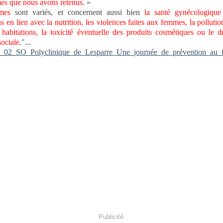
es que nous avons retenus.
»
mes
sont variés, et concernent aussi bien
la santé gynécologique
s en lien avec la nutrition, les violences faites aux femmes, la pollution
 habitations, la toxicité éventuelle des produits cosmétiques ou le dr
sociale
."...
_02_SO_Polyclinique_de_Lesparre_Une_journée_de_prévention_au_
Publicité