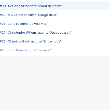
#30 : Eve Angeli raconte "Avant de partir"
#29 : MC Solaar raconte "Bouge de là"
28 : Lorie raconte "Je vais vite"
#27 : Christophe Willem raconte "Jacques a dit"
#26 : Chimène Badi raconte "Entre nous"
#25 : Indochine raconte "3e sexe"
#24 : Zaho raconte "C'est chelou"
#23 : Patrick Bruel raconte "Au café des délices"
#22 : Kyo raconte "Le chemin"
#21 : Nolwenn Leroy raconte "Cassé"
#20 : Patrick Hernandez raconte "Born to be alive"
#19 : Lorie raconte "Près de moi"