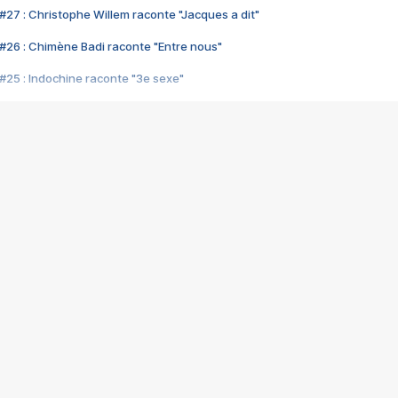
#27 : Christophe Willem raconte "Jacques a dit"
#26 : Chimène Badi raconte "Entre nous"
#25 : Indochine raconte "3e sexe"
#24 : Zaho raconte "C'est chelou"
#23 : Patrick Bruel raconte "Au café des délices"
#22 : Kyo raconte "Le chemin"
#21 : Nolwenn Leroy raconte "Cassé"
#20 : Patrick Hernandez raconte "Born to be alive"
#19 : Lorie raconte "Près de moi"
#18 : Michael Jones raconte "A nos actes manqués" (avec Jean-Jacque
#17 : Khaled raconte "Aïcha"
#16 : Corneille raconte "Parce qu'on vient de loin"