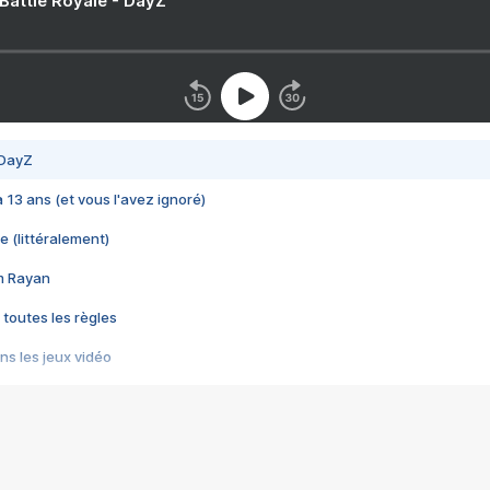
 Battle Royale - DayZ
 DayZ
 a 13 ans (et vous l'avez ignoré)
e (littéralement)
im Rayan
 toutes les règles
s les jeux vidéo
us choquant de Rockstar ? - Le scandale BULLY
e plus moche de Steam
du RÊVE tourne au CAUCHEMAR