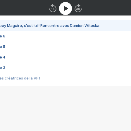
bey Maguire, c'est lui ! Rencontre avec Damien Witecka
e 6
e 5
e 4
e 3
s créatrices de la VF !
e 2
e 1
e Mektoub My Love arrive enfin ! Rencontre avec Shaïn Boumedine et Sal
i : après Toni en famille
elle réalise le bouleversant Dites lui que je l'aime