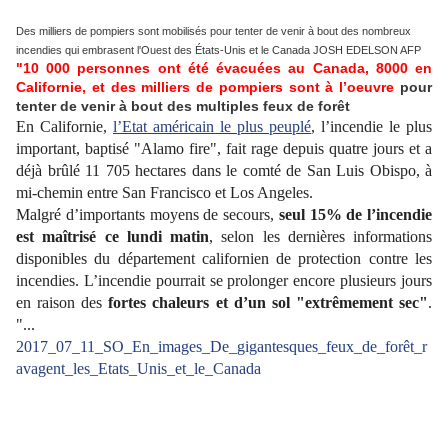
Des milliers de pompiers sont mobilisés pour tenter de venir à bout des nombreux
incendies qui embrasent l'Ouest des États-Unis et le Canada JOSH EDELSON AFP
"10 000 personnes ont été évacuées au Canada, 8000 en
Californie, et des milliers de pompiers sont à l’oeuvre
pour
tenter de venir à bout des multiples feux de forêt
En Californie,
l’Etat américain le plus peuplé
, l’incendie le plus
important, baptisé "Alamo fire", fait rage depuis quatre jours et a
déjà brûlé 11 705 hectares dans le comté de San Luis Obispo, à
mi-chemin entre San Francisco et Los Angeles.
Malgré d’importants moyens de secours,
seul 15% de l’incendie
est maîtrisé ce lundi matin
, selon les dernières informations
disponibles du département californien de protection contre les
incendies. L’incendie pourrait se prolonger encore plusieurs jours
en raison des
fortes chaleurs et d’un sol "extrêmement sec"
.
"...
2017_07_11_SO_En_images_De_gigantesques_feux_de_forêt_r
avagent_les_Etats_Unis_et_le_Canada