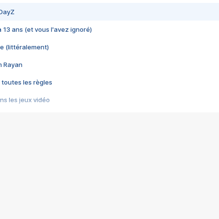
 DayZ
 a 13 ans (et vous l'avez ignoré)
e (littéralement)
im Rayan
 toutes les règles
s les jeux vidéo
us choquant de Rockstar ? - Le scandale BULLY
e plus moche de Steam
du RÊVE tourne au CAUCHEMAR
pendant 8 heures
it… à tort
umiliés par un jeu vidéo