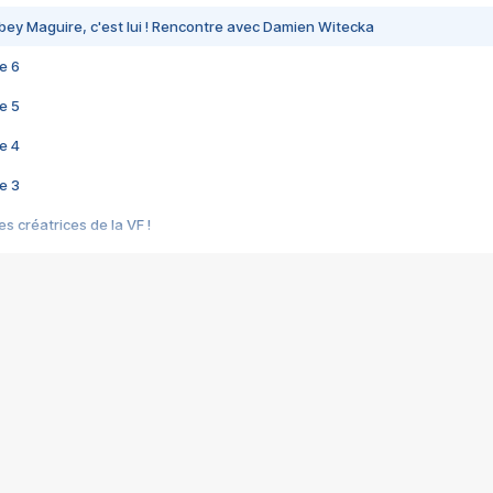
bey Maguire, c'est lui ! Rencontre avec Damien Witecka
e 6
e 5
e 4
e 3
s créatrices de la VF !
e 2
e 1
e Mektoub My Love arrive enfin ! Rencontre avec Shaïn Boumedine et Sal
i : après Toni en famille
elle réalise le bouleversant Dites lui que je l'aime
ais ! Rencontre autour de Vie privée de Rebecca Zlotowski