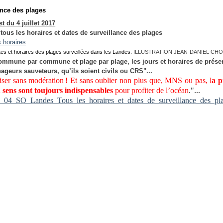
ance des plages
 du 4 juillet 2017
tous les horaires et dates de surveillance des plages
ates et horaires des plages surveillées dans les Landes.
ILLUSTRATION JEAN-DANIEL CHO
commune par commune et plage par plage, les jours et horaires de prés
ageurs sauveteurs, qu’ils soient civils ou CRS"...
liser sans modération ! Et sans oublier non plus que, MNS ou pas, l
a 
n sens sont toujours indispensables
pour profiter de l’océan
."...
_04_SO_Landes_Tous_les_horaires_et_dates_de_surveillance_des_pl