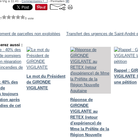
ir-Vig à 11:41 -
Commentaires [
…
]
- Permalien [
#
]
 ?
0 vote
ement de parcelles non exploitées
Transfert des urgences de Saint-André 
erez aussi :
Rappel : G
Le mot du Président
VIGILANTE 
: 40% des
de GIRONDE
une pétition
 de
VIGILANTE
 toujours
ation après
Réponse de
dies de cet
GIRONDE
VIGILANTE au
RETEX (retour
d'expérience) de
Mme la Préfète de la
Région Nouvelle