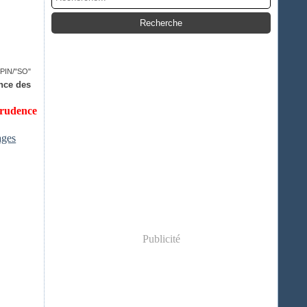
PIN/"SO"
ence des
prudence
ages
Publicité