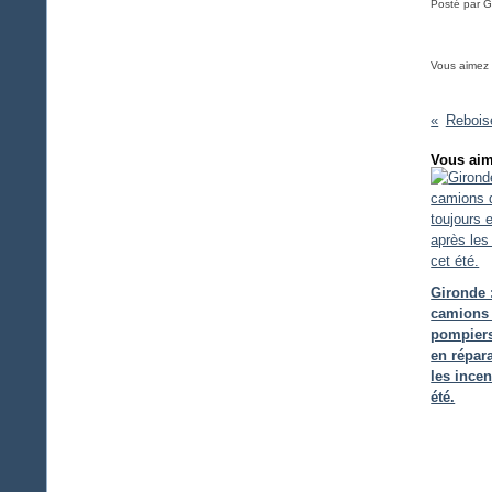
Posté par G
Vous aimez
Rebois
Vous aim
Gironde 
camions
pompiers
en répar
les incen
été.