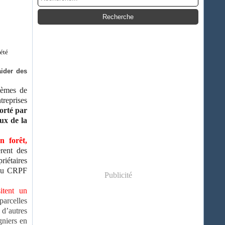
 été
aider des
tèmes de
treprises
porté par
ux de la
n forêt,
rent des
riétaires
 au CRPF
Publicité
itent un
parcelles
 d’autres
gniers en