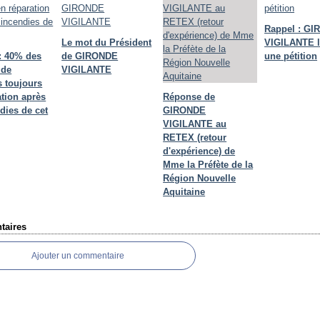
Rappel : G
Le mot du Président
VIGILANTE 
: 40% des
de GIRONDE
une pétition
 de
VIGILANTE
 toujours
ation après
Réponse de
dies de cet
GIRONDE
VIGILANTE au
RETEX (retour
d'expérience) de
Mme la Préfète de la
Région Nouvelle
Aquitaine
aires
Ajouter un commentaire