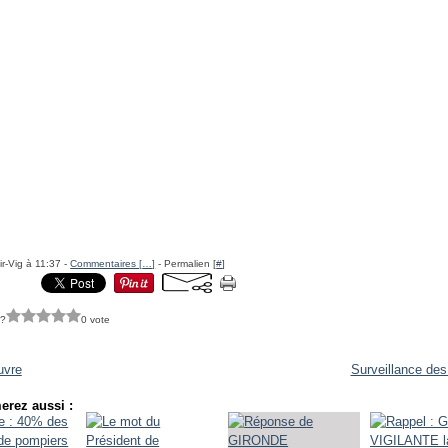
ir-Vig à 11:37 -
Commentaires [
…
]
- Permalien [
#
]
 ?
0 vote
uvre
Surveillance des
erez aussi :