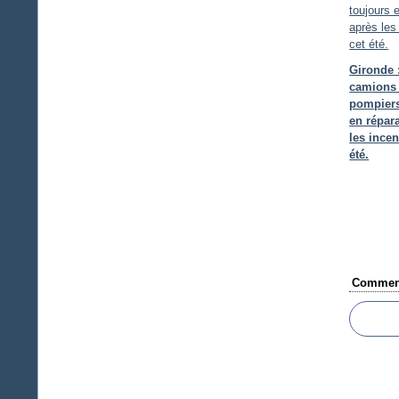
Gironde 
camions
pompiers
en répar
les incen
été.
Comment