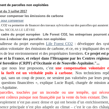
ent de parcelles non exploitées
 du 3 juillet 2017
 pour compenser les émissions de carbone
t CO2 va permettre de financer des travaux sylvicoles sur des parcelles qui auraient
es.
NICOLAS LE LIÈVRE
 cadre du projet européen Life Forest CO2, les entreprises pourront 
ires à reboiser des parcelles non exploitées
maîtresse du projet européen
Life Forest CO2
: développer des sys
tion volontaire des émissions de carbone, et ce, en y impliquant des en
es de leur environnement et des propriétaires forestiers.
Ce projet est 
e et la France, et relayé dans l’Hexagone par les Centres régiona
é forestière (CRPF) d’Occitanie et de Nouvelle-Aquitaine."...
e que nous leur proposons, c’est
une compensation volontaire e
 la forêt est un véritable puits à carbone
. Nos techniciens repè
s qui, sans un coup de pouce, ne seraient pas valorisées par leurs prop
 questions financières », explique Lucie Rupil, chargée de mission
-Aquitaine.
arcelles, touchées par un incendie ou une tempête, qui nécess
ent coûteux puisque non finançable par la vente du bois existant
. Des 
peuplement n’est pas assez dense et qui ont besoin d’un enrichissement,
ssence principale n’est plus adaptée au climat – c’est le cas des châtai