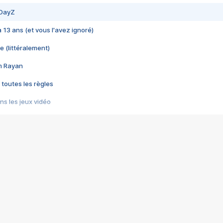
 DayZ
 a 13 ans (et vous l'avez ignoré)
e (littéralement)
im Rayan
 toutes les règles
s les jeux vidéo
us choquant de Rockstar ? - Le scandale BULLY
e plus moche de Steam
du RÊVE tourne au CAUCHEMAR
pendant 8 heures
it… à tort
umiliés par un jeu vidéo