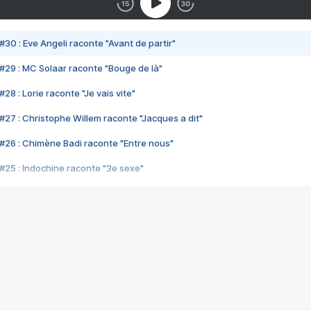
#30 : Eve Angeli raconte "Avant de partir"
#29 : MC Solaar raconte "Bouge de là"
28 : Lorie raconte "Je vais vite"
#27 : Christophe Willem raconte "Jacques a dit"
#26 : Chimène Badi raconte "Entre nous"
#25 : Indochine raconte "3e sexe"
#24 : Zaho raconte "C'est chelou"
#23 : Patrick Bruel raconte "Au café des délices"
#22 : Kyo raconte "Le chemin"
#21 : Nolwenn Leroy raconte "Cassé"
#20 : Patrick Hernandez raconte "Born to be alive"