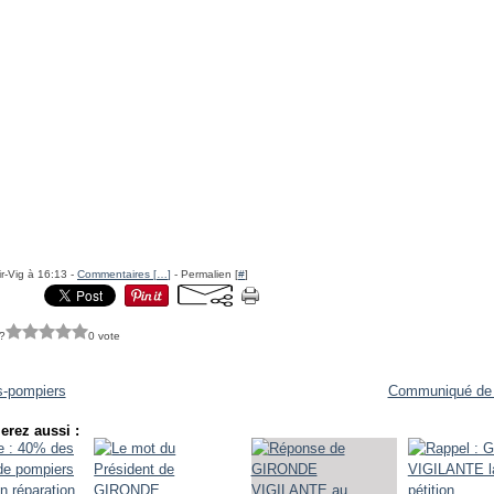
r-Vig à 16:13 -
Commentaires [
…
]
- Permalien [
#
]
?
0 vote
s-pompiers
Communiqué de 
erez aussi :