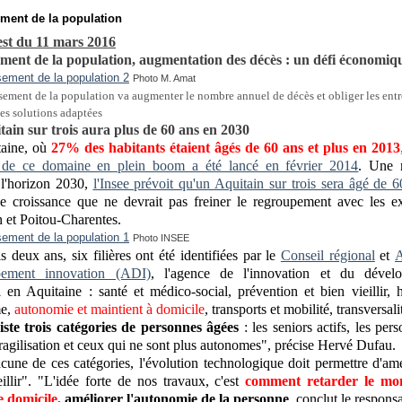
ement de la population
st du 11 mars 2016
sement de la population, augmentation des décès : un défi économiq
Photo M. Amat
ssement de la population va augmenter le nombre annuel de décès et obliger les entr
es solutions adaptées
ain sur trois aura plus de 60 ans en 2030
aine, où
27% des habitants étaient âgés de 60 ans et plus en 2013
l de ce domaine en plein boom a été lancé en février 2014
. Une n
 l'horizon 2030,
l'Insee prévoit qu'un Aquitain sur trois sera âgé de 
e croissance que ne devrait pas freiner le regroupement avec les e
 et Poitou-Charentes.
Photo INSEE
s deux ans, six filières ont été identifiées par le
Conseil régional
et
A
pement innovation (ADI)
, l'agence de l'innovation et du dével
l en Aquitaine : santé et médico-social, prévention et bien vieillir, h
me,
autonomie et maintient à domicile
, transports et mobilité, transversalit
xiste trois catégories de personnes âgées
: les seniors actifs, les per
ragilisation et ceux qui ne sont plus autonomes", précise Hervé Dufau.
cune de ces catégories, l'évolution technologique doit permettre d'amé
eillir". "L'idée forte de nos travaux, c'est
comment retarder le mo
e domicile,
améliorer l'autonomie de la personne
, conclut le responsa