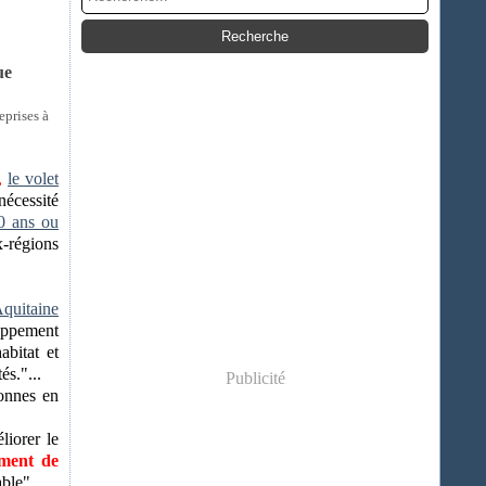
ue
eprises à
,
le volet
écessité
60 ans ou
x-régions
quitaine
oppement
abitat et
és."...
Publicité
sonnes en
liorer le
ment de
ble"...