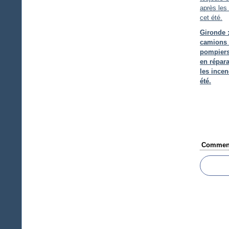
Gironde 
camions
pompiers
en répara
les incen
été.
Comment