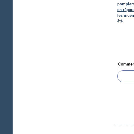
pompiers
en répar
les incen
été.
Comment