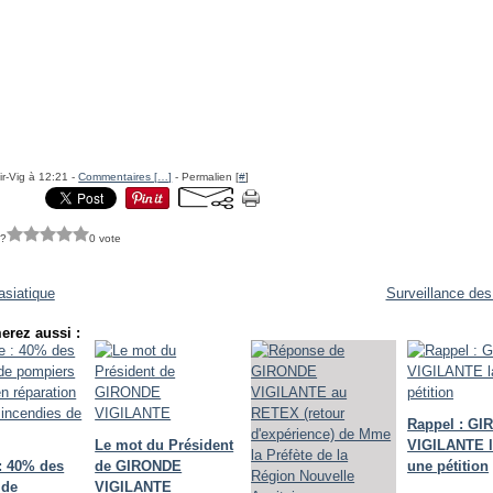
ir-Vig à 12:21 -
Commentaires [
…
]
- Permalien [
#
]
 ?
0 vote
asiatique
Surveillance des
erez aussi :
Rappel : G
Le mot du Président
VIGILANTE 
: 40% des
de GIRONDE
une pétition
 de
VIGILANTE