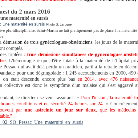
.
est du 2 mars 2016
 une maternité en sursis
Photo S. Lartigue
ivé pluridisciplinaire, Saint-Martin ne fait pratiquement pas de place à la maternité
que.
la
démission de trois gynécologues-obstétriciens
, les jours de la matern
ont comptés.
des triplées :
trois démissions simultanées de gynécologues-obstét
tre
. L'hémorragie risque d'être fatale à la maternité de L'hôpital pri
e Pessac qui avait déjà perdu un praticien, parti à la retraite en déce
bandade pour une dégringolade : 1 245 accouchements en 2000, 490 
t, on était descendu encore plus bas
en 2014, avec 476 naissanc
n collective est donc le symptôme d'un malaise qui s'est aggravé a
tendant, le directeur se veut rassurant : «
Pour l'instant, la maternité f
bonnes conditions et en sécurité 24 heures sur 24.
» Concrètemen
 souvent par
une astreinte un jour sur deux
, que les médecins 
table."
_02_SO_Pessac_Une_maternité_en_sursis