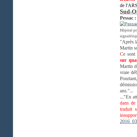
de l'ARS
Sud-Ou
Pessac :
Hôpital pr
signaléti
"Après 
Martin s
C
e sont 
sur qua
Martin d
vraie dé
Pourtan
démissio
ans."...
..."En at
dans de 
traduit
insuppor
2016_03