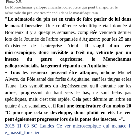
Photo D.R.
Le Monochamus galloprovincialis, coléoptère qui peut transporter le
nématode du pin, est très répandu dans le massif aquitain.
"Le nématode du pin est en train de faire parler de lui dans
le massif forestier
. Une conférence scientifique était donnée à
Bordeaux il y a quelques semaines, complétée vendredi dernier
lors de la Journée de l'arbre organisée à Arjuzanx pour les 25 ans
d'existence de l'entreprise Airial.
Il s'agit d'un ver
microscopique, donc invisible à l'œil nu, véhiculé par un
insecte du genre capricorne, le Monochamus
galloprovincialis, largement répandu en Aquitaine
.
«
Tous les résineux peuvent être attaqués
, indique Michel
Alvere, du Pôle santé des forêts d'Aquitaine, sauf les thuyas et les
Tsuga. Les symptômes du dépérissement qu'il entraîne sur les
arbres, progressant du haut vers le bas, ne sont hélas pas
spécifiques, mais c'est très rapide. Cela peut détruire un arbre en
quatre à six semaines, et
il faut une température d'au moins 20
°C pour que cela se développe, donc plutôt en été. Le ver
peut également progresser lors de la ponte des insectes
. »"...
2015_11_03_SO_Landes_Ce_ver_microscopique_qui_menace_l
e_massif_forestier