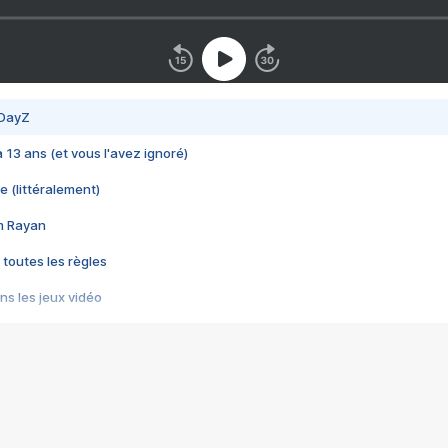
 DayZ
 a 13 ans (et vous l'avez ignoré)
e (littéralement)
im Rayan
 toutes les règles
s les jeux vidéo
us choquant de Rockstar ? - Le scandale BULLY
e plus moche de Steam
du RÊVE tourne au CAUCHEMAR
pendant 8 heures