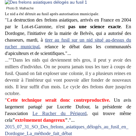
Photo B. Malhache
Le nid a été détruit au fusil après autorisation municipale.
"L
a destruction des frelons asiatiques, arrivés en France en 2004
par le Lot-et-Garonne, n'est
pas une science exacte
. En
Dordogne, l'initiative de la mairie de Belvès, qui a autorisé des
chasseurs, mardi, à
tirer au fusil sur un nid situé au-dessus du
rucher municipal
, relance le débat dans les communautés
d'apiculteurs et de scientifiques."...
...""Dans les nids qui deviennent très gros, il peut y avoir des
milliers d'individus. On ne pourra jamais tous les tuer à coups de
fusil. Quand on fait exploser une colonie, il y a plusieurs reines en
devenir à l'intérieur qui vont pouvoir aller fonder de nouveaux
nids. Il leur suffit d'un mois. Le cycle des frelons dure jusqu'en
octobre.
"
Cette technique serait donc contreproductive.
Un avis
largement partagé par Lucette Dufour, la présidente de
l'association
Le Rucher du Périgord
, qui trouve même
cela
"
extrêmement dangereux
"
."...
2015_07_31_SO_Des_frelons_asiatiques_délogés_au_fusil_en_
Dordogne_La_méthode_fait_débat