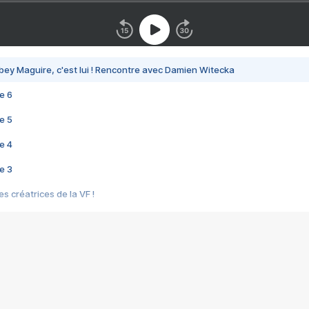
bey Maguire, c'est lui ! Rencontre avec Damien Witecka
e 6
e 5
e 4
e 3
s créatrices de la VF !
e 2
e 1
e Mektoub My Love arrive enfin ! Rencontre avec Shaïn Boumedine et Sal
i : après Toni en famille