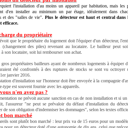
equiert l'installation d'au moins un appareil par habitation, mais les
lent d'en installer au minimum un par étage, idéalement dans cha
 et des "salles de vie".
Plus le détecteur est haut et central dans 
st efficace.
 charge du propriétaire
évoit que le propriétaire du logement doit l'équiper d'un détecteur, l'ent
il (changement des piles) revenant au locataire. Le bailleur peut soi
l à son locataire, soit lui rembourser son achat.
s gros propriétaires bailleurs ayant de nombreux logements à équiper 
uraient été confrontés à des ruptures de stocks se sont vu octroyer 
 1er janvier 2016.
station d'installation sur l'honneur doit être envoyée à la compagnie d'a
e-type est souvent fournie avec les appareils.
 vous n'en avez pas ?
mentation ne prévoit aucune sanction en cas de non installation et si un
it, l'assureur "ne peut se prévaloir du défaut d'installation du détec
r de son obligation d'indemniser les dommages", selon les textes officie
ôt bon marché
reils sont plutôt bon marché : leur prix va de 15 euros pour un modèl
os pour un détecteur doté d'une autonomie de dix ans, celui que précon