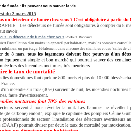
 de fumée : Ils peuvent vous sauver la vie
st du 2 mars 2015
s un détecteur de fumée chez vous ? C'est obligatoire à partir du
HIE - Les détecteurs de fumée sont obligatoires à compter du 8 mar
faut savoir
Photo G. Bonnaud
uiert l'installation d'au moins un appareil par habitation, mais les pompiers conseill
au minimum un par étage, idéalement dans chacune des chambres et des "salles de vi
er du 8 mars,
tous les logements doivent être pourvus d'un déte
un équipement simple et bon marché qui pourrait sauver des centaine
nnée lors des incendies nocturnes, très meurtriers.
re le taux de mortalité
ndies domestiques font quelque 800 morts et plus de 10.000 blessés ch
 France.
 d'un incendie sur trois (30%) survient de nuit, les incendies nocturnes
mes, faute d'avertissement.
endies nocturnes font 70% des victimes
ecteurs servent à nous réveiller la nuit. Les flammes ne réveillent 
 (de carbone) endort", explique le capitaine des pompiers Céline Guib
s professionnels du secteur, l'installation des détecteurs avertisseurs 
 (DAAF) pourrait diviser par deux le taux de mortalité par intoxication
oins un détecteur par habitation