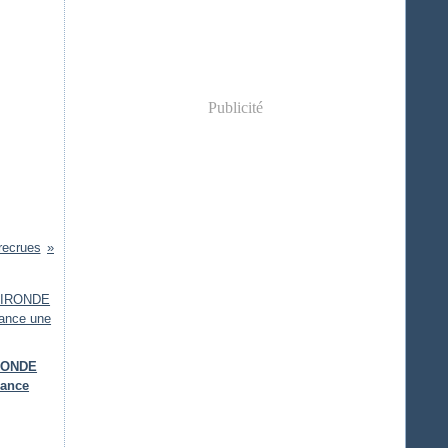
Publicité
recrues
IRONDE
lance