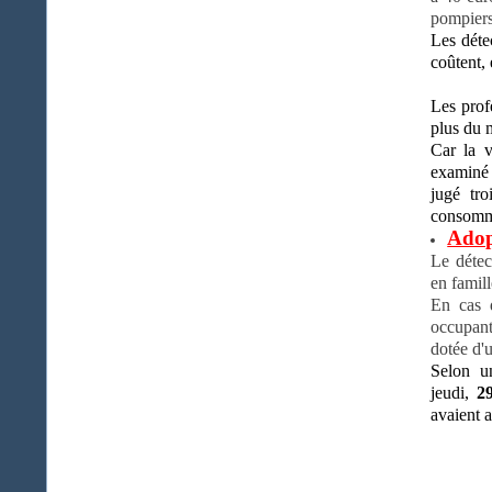
pompiers
Les déte
coûtent, 
Les prof
plus du 
Car la v
examiné 
jugé tr
consom
Adopt
Le détec
en famill
En cas d
occupant
dotée d'u
Selon u
jeudi,
2
avaient a