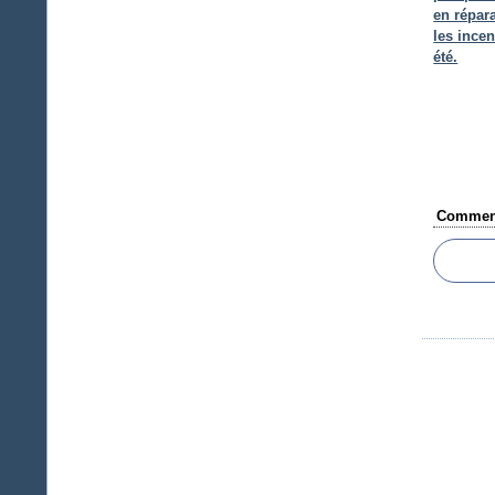
en répar
les incen
été.
Comment