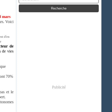
 8 mars
s. Voici
ent d'en
e
cteur de
s de vies
aque
 font 70%
Publicité
pas et le
ert.
autonomes
.