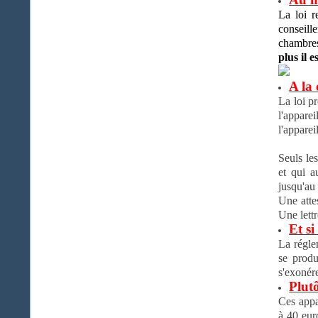
La loi r
conseil
chambres
plus il e
A la
La loi pr
l'appare
l'apparei
Seuls le
et qui a
jusqu'au
Une atte
Une lettr
Et si
La régle
se produ
s'exonére
Plut
Ces appa
à 40 eur