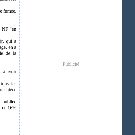
de fumée,
e NF "en
ir
, qui a
age, en a
le de la
Publicité
s à avoir
 tous les
une pièce
 publiée
s
et 16%