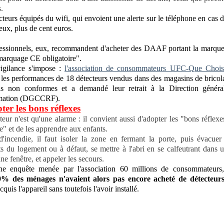
.
cteurs équipés du wifi, qui envoient une alerte sur le téléphone en cas 
eux, plus de cent euros.
essionnels, eux, recommandent d'acheter des DAAF portant la marqu
marquage CE obligatoire".
igilance s'impose :
l'association de consommateurs UFC-Que Chois
les performances de 18 détecteurs vendus dans des magasins de bricol
ois non conformes et a demandé leur retrait à la Direction généra
mation (DGCCRF).
er les bons réflexes
teur n'est qu'une alarme : il convient aussi d'adopter les "bons réflexe
e" et de les apprendre aux enfants.
'incendie, il faut isoler la zone en fermant la porte, puis évacuer
s du logement ou à défaut, se mettre à l'abri en se calfeutrant dans 
ne fenêtre, et appeler les secours.
ne enquête menée par l'association 60 millions de consommateurs,
9% des ménages n'avaient alors pas encore acheté de détecteur
cquis l'appareil sans toutefois l'avoir installé.