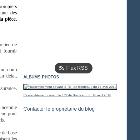
 pompiers
cune des
la pièce,
retien de
t fournir
Flux RSS
d'un coup
un délai,
ALBUMS PHOTOS
ssurance.
Rassemblement devant le TGI de Bordeaux du 16 avril 2010
 incendie
Contacter le propriétaire du blog
teur pour
ls.
e de base
isent les