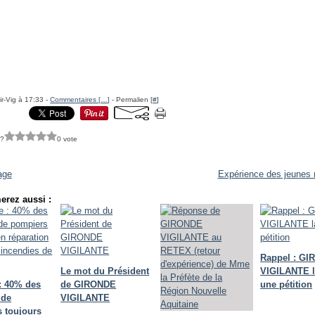
ir-Vig à 17:33 -
Commentaires [
…
]
- Permalien [
#
]
 ?
0 vote
ge
Expérience des jeunes 
erez aussi :
Rappel : G
Le mot du Président
VIGILANTE 
: 40% des
de GIRONDE
une pétition
 de
VIGILANTE
 toujours